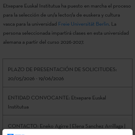
Etxepare Euskal Institutua ha puesto en marcha el proceso
para la selección de un/a lector/a de euskera y cultura
vasca para la universidad
Freie Universität Berlin
. La
persona seleccionada impartirá clases en esta universidad
alemana a partir del curso 2026-2027.
PLAZO DE PRESENTACIÓN DE SOLICITUDES:
20/05/2026 - 19/06/2026
ENTIDAD CONVOCANTE:
Etxepare Euskal
Institutua
CONTACTO:
Eneko Agirre | Elena Sanchez Arrillaga |
irakurletzak@etxepare.eus
| (+34) 943 02 34 07