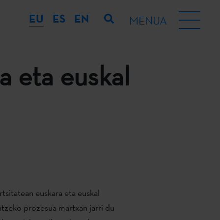
EU
ES
EN
MENUA
ra eta euskal
tsitatean euskara eta euskal
tatzeko prozesua martxan jarri du