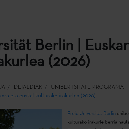
sität Berlin | Euska
rakurlea (2026)
UA
DEIALDIAK
UNIBERTSITATE PROGRAMA
skara eta euskal kulturako irakurlea (2026)
Freie Universität Berlin
uniber
kulturako irakurle berria hau