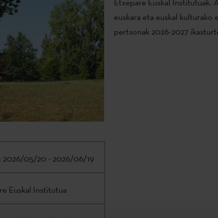
Etxepare Euskal Institutuak.
euskara eta euskal kulturako
pertsonak 2026-2027 ikasturte
:
2026/05/20 - 2026/06/19
e Euskal Institutua