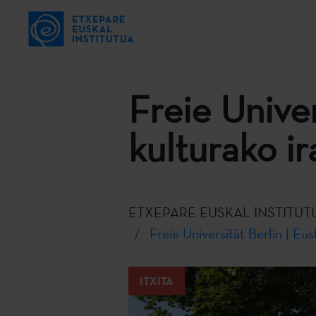
Freie Univer
kulturako i
ETXEPARE EUSKAL INSTITUT
Freie Universität Berlin | Eu
ITXITA