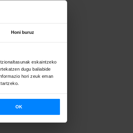
Honi buruz
untzionaltasunak eskaintzeko
artekatzen dugu baliabide
 informazio hori zeuk eman
ztartzeko.
OK