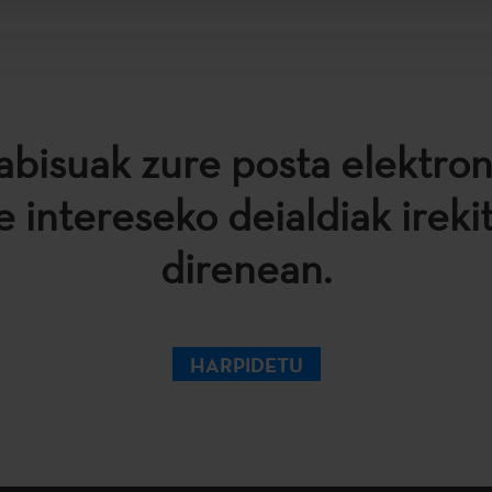
abisuak zure posta elektro
e intereseko deialdiak ireki
direnean.
HARPIDETU