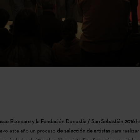
Vasco Etxepare y la Fundación Donostia / San Sebastián 2016
ha
evo este año un proceso
de selección de artistas
para realiza
 las ciudades de Wroclaw (Polonia) y San Sebastián –capitales 