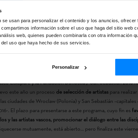
eda de prensa de presentación de las artistas y sus proyecto
alen Sarasua, Goiatz Labandibar
s
b se usan para personalizar el contenido y los anuncios, ofrecer
 Pedro:
HIRI KIT
vídeo-resumen del proyecto
s, compartimos información sobre el uso que haga del sitio web 
 análisis web, quienes pueden combinarla con otra información q
sua:
ZUBI BAT / JEDEN MOST / ONE BRIDGE
trailer de la p
r del uso que haya hecho de sus servicios.
ibar: .pdf de la obra literaria
HALA BAZAN..KLIXK!!!
Personalizar
Vasco Etxepare y la Fundación Donostia / San Sebastián 2016
ha
evo este año un proceso
de selección de artistas
para realiza
 las ciudades de Wroclaw (Polonia) y San Sebastián –capitales 
16-. El plazo para presentarse a este programa, cuyo fin es
fa
os y las artistas vascos, promocionar el diálogo entre las disci
iquecerse mutuamente, está abierto… pero finaliza este vierne