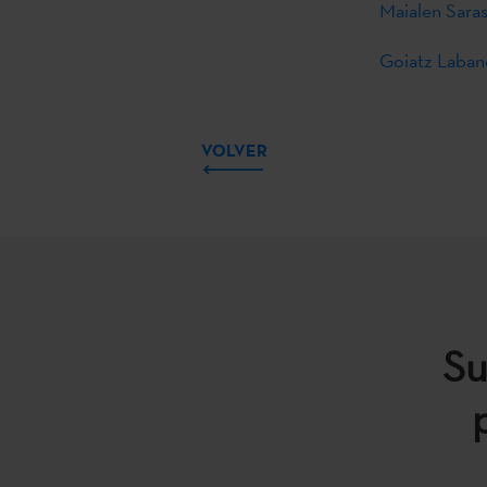
Maialen Sara
Goiatz Laband
VOLVER
Su