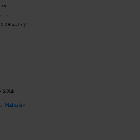
ntes
.
La
to de 2015 y
2014:
s:
Matxalen