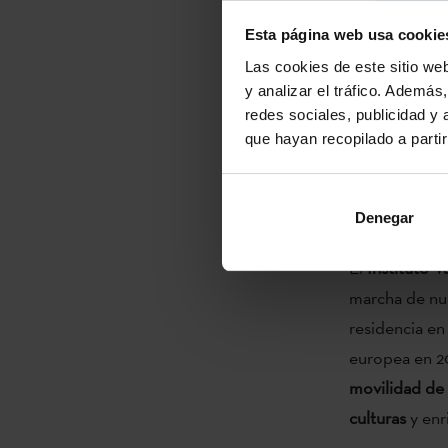
06.05.2014 Ru
de Pedro, Mai
Esta página web usa cookie
Las cookies de este sitio we
Matxalen de
y analizar el tráfico. Ademá
redes sociales, publicidad y
Maialen Sara
que hayan recopilado a parti
Goiatz Laband
Denegar
El
Instituto 
marcha de nu
residencia en
europea en 20
movilidad de l
culturas
y enr