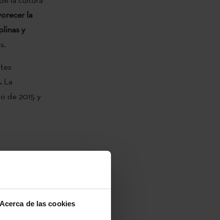
vorecer la
plinas y
s.
ntes
.
La
to de 2015 y
2014:
Acerca de las cookies