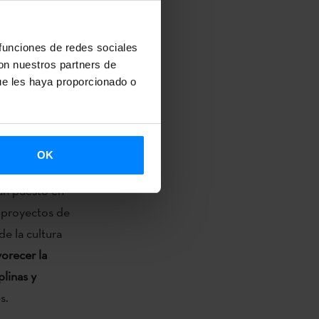
s:
Matxalen
 funciones de redes sociales
con nuestros partners de
ue les haya proporcionado o
elícula
OK
n puesto en
r proyectos de
de la cultura
vorecer la
plinas y
s.