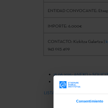
ENTIDAD CONVOCANTE:
Etxep
IMPORTE:
6.000€
CONTACTO:
Kizkitza Galartza |
k
943 023 409
16.06.2015- ANEXO 1: SOLIC
16.06.2015 BOPV CONVOCA
LISTA PROVISIONAL DE OBRAS 
Consentimiento