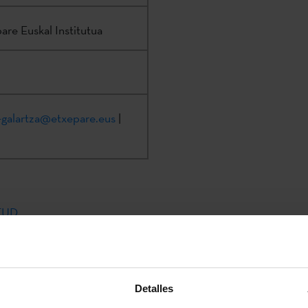
are Euskal Institutua
-galartza@etxepare.eus
|
ITUD
TORIA
ADMITIDAS Y EXCLUIDAS
Detalles