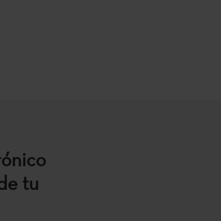
rónico
de tu