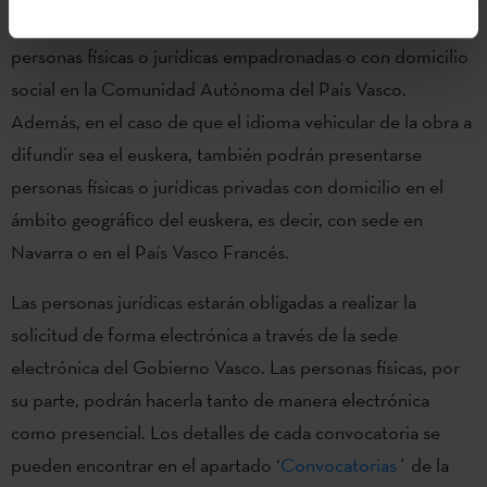
Todas estas subvenciones podrán ser percibidas por
personas físicas o jurídicas empadronadas o con domicilio
social en la Comunidad Autónoma del País Vasco.
Además, en el caso de que el idioma vehicular de la obra a
difundir sea el euskera, también podrán presentarse
personas físicas o jurídicas privadas con domicilio en el
ámbito geográfico del euskera, es decir, con sede en
Navarra o en el País Vasco Francés.
Las personas jurídicas estarán obligadas a realizar la
solicitud de forma electrónica a través de la sede
electrónica del Gobierno Vasco. Las personas físicas, por
su parte, podrán hacerla tanto de manera electrónica
como presencial. Los detalles de cada convocatoria se
pueden encontrar en el apartado ‘
Convocatorias
´ de la