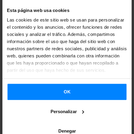
A pesar de que en la convocatoria para la movilidad de los
Esta página web usa cookies
creadores/as de artes plásticas y visuales, música, danza y
Las cookies de este sitio web se usan para personalizar
teatro no haya concurrencia, tomando como base los
el contenido y los anuncios, ofrecer funciones de redes
criterios de valoración que se han tenido en las
sociales y analizar el tráfico. Además, compartimos
convocatorias de los últimos años, se puntuará en base a
información sobre el uso que haga del sitio web con
nuestros partners de redes sociales, publicidad y análisis
los objetivos del Instituto, sabiendo que el objetivo
web, quienes pueden combinarla con otra información
principal es apoyar todos los proyectos que cumplan estos
que les haya proporcionado o que hayan recopilado a
objetivos y las condiciones mínimas.
partir del uso que haya hecho de sus servicios.
Así, los criterios para el cálculo de las cantidades de las
subvenciones serán los siguientes: la proyección o
OK
prestigio que tenga el contexto donde se desarrollará la
actividad, el nivel de auto-financiación del proyecto, la
Personalizar
presencia del euskera en el proyecto, la igualdad de
género en el mismo y la presencia digital del solicitante.
Denegar