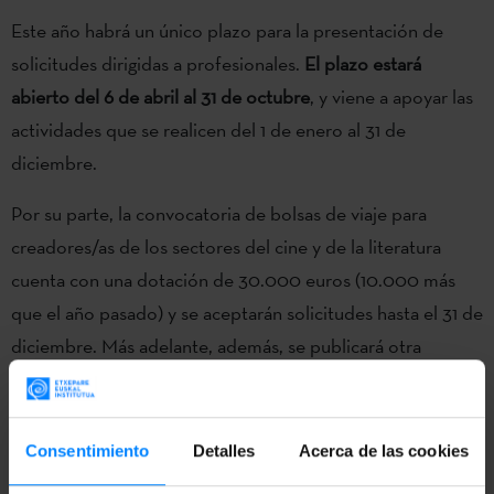
Este año habrá un único plazo para la presentación de
solicitudes dirigidas a profesionales.
El plazo estará
abierto del 6 de abril al 31 de octubre
, y viene a apoyar las
actividades que se realicen del 1 de enero al 31 de
diciembre.
Por su parte, la convocatoria de bolsas de viaje para
creadores/as de los sectores del cine y de la literatura
cuenta con una dotación de 30.000 euros (10.000 más
que el año pasado) y se aceptarán solicitudes hasta el 31 de
diciembre. Más adelante, además, se publicará otra
convocatoria de 30.000 euros destinada al fomento de la
movilidad de actividades culturales no profesionales.
Consentimiento
Detalles
Acerca de las cookies
Criterios de puntuación y procedimiento