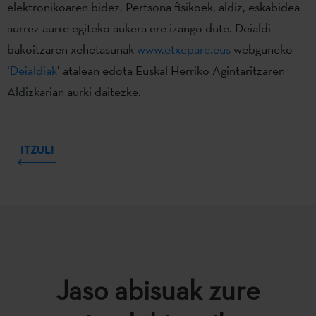
elektronikoaren bidez. Pertsona fisikoek, aldiz, eskabidea
aurrez aurre egiteko aukera ere izango dute. Deialdi
bakoitzaren xehetasunak
www.etxepare.eus
webguneko
‘
Deialdiak
’ atalean edota Euskal Herriko Agintaritzaren
Aldizkarian aurki daitezke.
ITZULI
Jaso abisuak zure