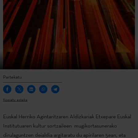
Partekatu
Kopiatu esteka
Euskal Herriko Agintaritzaren Aldizkariak Etxepare Euskal
Institutuaren kultur sortzaileen mugikortasunerako
dirulaguntzen deialdia argitaratu du apirilaren 5ean, eta