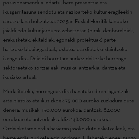
posizionamendua indartu, bere presentzia eta
ikusgarritasuna sendotu eta nazioarteko kultur eragileekin
saretze lana bultzatzea. 2023an Euskal Herritik kanpoko
jaialdi edo kultur jarduera zehatzetan (birak, denboraldiak,
erakusketak, ekitaldiak, egonaldi proiektuak) parte
hartzeko bidaia-gastuak, ostatua eta dietak ordaintzeko
izango dira. Deialdi horretara aurkez daitezke hurrengo
sektoreetako sortzaileak: musika, antzerkia, dantza eta
ikusizko arteak.
Modalitateka, hurrengoak dira banatuko diren laguntzak:
arte plastiko eta ikusizkoek 75.000 euroko zuzkidura dute
denera; musikak, 150.000 eurokoa; dantzak, 82.000
eurokoa; eta antzerkiak, aldiz, 148.000 eurokoa.
Ordainketaren erdia hasieran jasoko dute eskatzaileek, eta
beste erdia, zuriketa egin ondoren. Hilabeteko epea izango