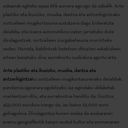
eskaerak egiteko epea 6tik aurrera egongo da zabalik. Arte
plastiko eta ikusizko, musika, dantza eta antzerkigintzako
sortzaileen mugikortasuna sustatzera dago bideratuta
deialdia, eta izaera automatikoa izaten jarraituko dute
dirulaguntzek, sortzaileen ziurgabetasuna murrizteko
xedez. Horrela, baldintzak betetzen dituzten eskabideen
artean banatuko dira, aurrekontu zuzkidura agortu arte.
Arte plastiko eta ikusizko, musika, dantza eta
antzerkigintza
ko sortzaileen mugikortasunerako deialdiak,
pandemia egoerara egokitzeko iaz egindako aldaketak
mantentzen ditu, eta aurrekontua handitu da. Guztira,
455.000 eurokoa izango da, iaz baino 23.000 euro
gehiagokoa. Dirulaguntza honen xedea da euskararen
eremu geografikotik kanpo euskal kultur eta sormenaren