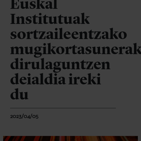
Euskal
Institutuak
sortzaileentzako
mugikortasunera
dirulaguntzen
deialdia ireki
du
2023/04/05