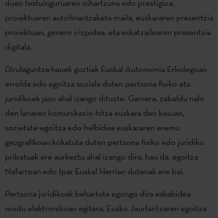
duen testuinguruaren oihartzuna edo prestigioa,
proiektuaren autofinantzaketa maila, euskararen presentzia
proiektuan, genero irizpidea, eta eskatzailearen presentzia
digitala.
Dirulaguntza hauek guztiak Euskal Autonomia Erkidegoan
errolda edo egoitza soziala duten pertsona fisiko eta
juridikoek jaso ahal izango dituzte. Gainera, zabaldu nahi
den lanaren komunikazio-hitza euskara den kasuan,
sozietate-egoitza edo helbidea euskararen eremu
geografikoan kokatuta duten pertsona fisiko edo juridiko
pribatuak ere aurkeztu ahal izango dira, hau da, egoitza
Nafarroan edo Ipar Euskal Herrian dutenak ere bai.
Pertsona juridikoak behartuta egongo dira eskabidea
modu elektronikoan egitera, Eusko Jaurlaritzaren egoitza