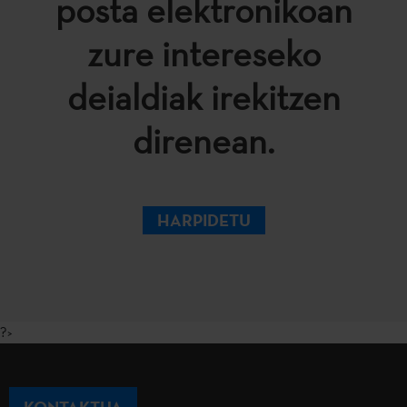
posta elektronikoan
zure intereseko
deialdiak irekitzen
direnean.
HARPIDETU
?>
KONTAKTUA