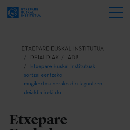
ETXEPARE EUSKAL INSTITUTUA
DEIALDIAK
ADI!
Etxepare Euskal Institutuak
sortzaileentzako
mugikortasunerako dirulaguntzen
deialdia ireki du
Etxepare