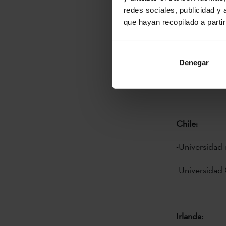
redes sociales, publicidad y
CONVOCATO
que hayan recopilado a parti
21.04.2016
El objeto de 
Denegar
Vasca para de
Chile:
-Universidad 
-Universidad 
Irlanda: