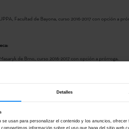
UPPA, Facultad de Bayona, curso 2016-2017 con opción a prór
eca:
Masaryk de Brno, curso 2016-2017 con opción a prórroga.
trega de solicitudes
finalizará el día
6 de mayo
(incluido).
Detalles
E LA CONVOCATORIA Y ANEXOS
s
b se usan para personalizar el contenido y los anuncios, ofrecer
s, compartimos información sobre el uso que haga del sitio web 