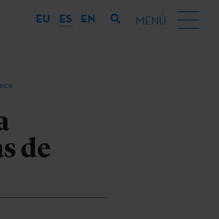
EU
ES
EN
MENÚ
asca
a
as de