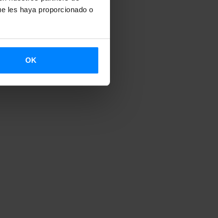
ue les haya proporcionado o
ua y Cultura
OK