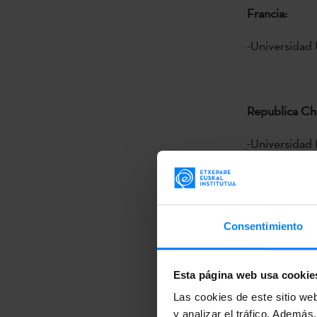
Francia:
-Universidad 
Republica Ch
-Universidad 
El
plazo de en
Consentimiento
RESUMEN D
Esta página web usa cookie
Las cookies de este sitio we
y analizar el tráfico. Ademá