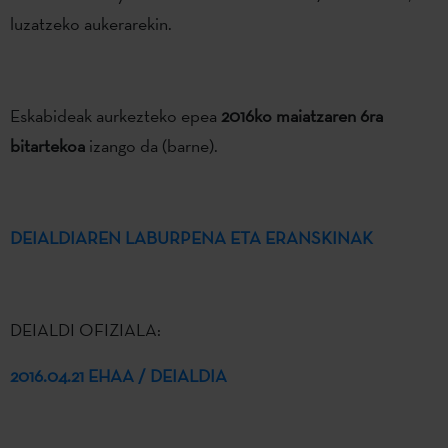
luzatzeko aukerarekin.
Eskabideak aurkezteko epea
2016ko maiatzaren 6ra
bitartekoa
izango da (barne).
DEIALDIAREN LABURPENA ETA ERANSKINAK
DEIALDI OFIZIALA:
2016.04.21 EHAA / DEIALDIA