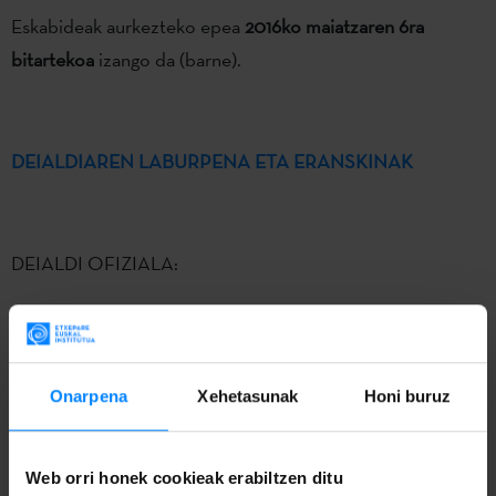
Eskabideak aurkezteko epea
2016ko maiatzaren 6ra
bitartekoa
izango da (barne).
DEIALDIAREN LABURPENA ETA ERANSKINAK
DEIALDI OFIZIALA:
2016.04.21 EHAA / DEIALDIA
Onarpena
Xehetasunak
Honi buruz
Deialdi honen helburua da
euskara eta euskal kulturako
Web orri honek cookieak erabiltzen ditu