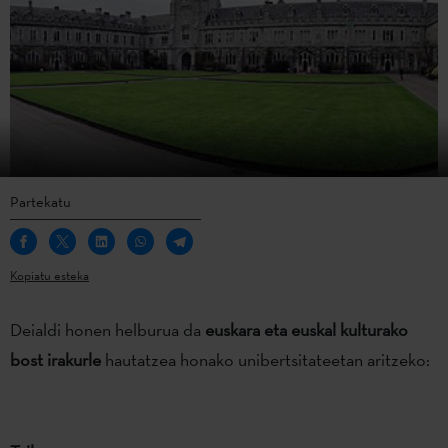
Partekatu
Kopiatu esteka
Deialdi honen helburua da
euskara eta euskal kulturako
bost irakurle
hautatzea honako unibertsitateetan aritzeko: