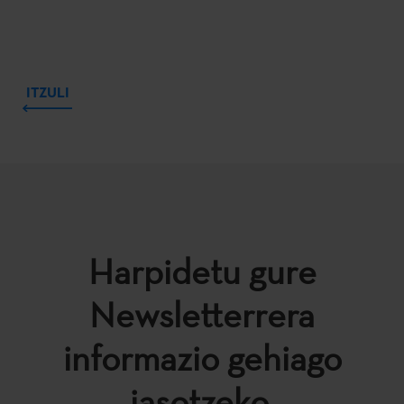
ITZULI
Harpidetu gure
Newsletterrera
informazio gehiago
jasotzeko.