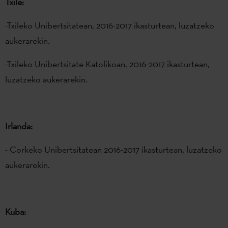
Txile:
-Txileko Unibertsitatean, 2016-2017 ikasturtean, luzatzeko
aukerarekin.
-Txileko Unibertsitate Katolikoan, 2016-2017 ikasturtean,
luzatzeko aukerarekin.
Irlanda:
- Corkeko Unibertsitatean 2016-2017 ikasturtean, luzatzeko
aukerarekin.
Kuba: