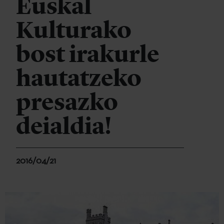
Euskal
Kulturako
bost irakurle
hautatzeko
presazko
deialdia!
2016/04/21