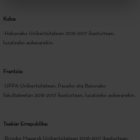
Kuba:
-Habanako Unibertsitatean 2016-2017 ikasturtean,
luzatzeko aukerarekin.
Frantzia:
-UPPA Unibertsitatean, Paueko eta Baionako
fakultateetan 2016-2017 ikasturtean, luzatzeko aukerarekin.
Txekiar Errepublika:
-Brnoko Masaryk Unibertsitatean 2016-2017 ikasturtean,