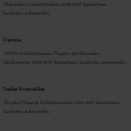
-Habanako Unibertsitatean 2016-2017 ikasturtean,
luzatzeko aukerarekin.
Frantzia:
-UPPA Unibertsitatean, Paueko eta Baionako
fakultateetan 2016-2017 ikasturtean, luzatzeko aukerarekin.
Txekiar Errepublika:
-Brnoko Masaryk Unibertsitatean 2016-2017 ikasturtean,
luzatzeko aukerarekin.