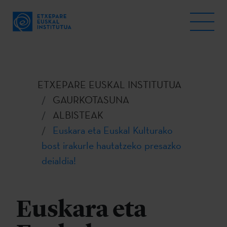
ETXEPARE EUSKAL INSTITUTUA
GAURKOTASUNA
ALBISTEAK
Euskara eta Euskal Kulturako
bost irakurle hautatzeko presazko
deialdia!
Euskara eta