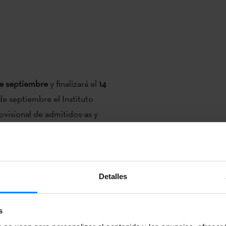
e septiembre
y finalizará el
14
8 de septiembre el Instituto
rovisional de admitidos-as y
 OFICIAL
Detalles
s