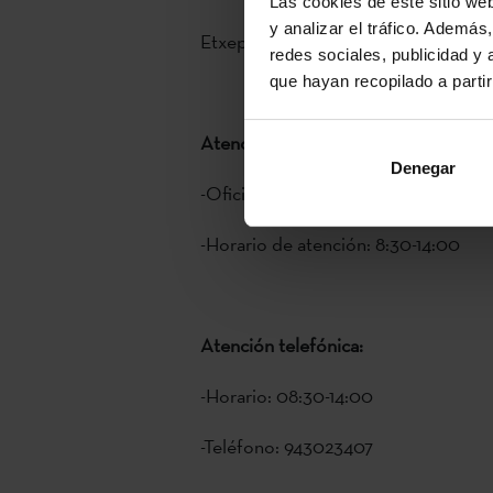
Las cookies de este sitio we
y analizar el tráfico. Ademá
Etxepare Euskal Institutua
redes sociales, publicidad y
que hayan recopilado a parti
Atención presencial:
Denegar
-Oficina: Instituto Vasco Etxepare, 
-Horario de atención: 8:30-14:00
Atención telefónica:
-Horario: 08:30-14:00
-Teléfono: 943023407