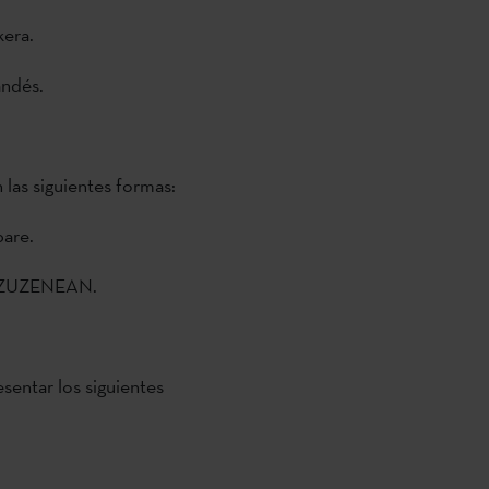
kera.
andés.
 las siguientes formas:
pare.
co ZUZENEAN.
sentar los siguientes