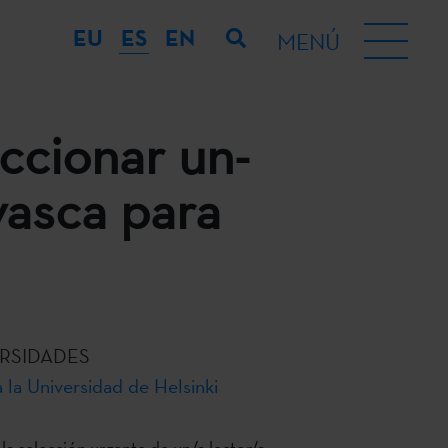
EU
ES
EN
MENÚ
ccionar un-
vasca para
RSIDADES
 la Universidad de Helsinki
 la selección urgente de un/a lector/a