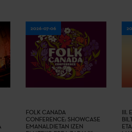
2026-07-06
20
FOLK CANADA
III
CONFERENCE: SHOWCASE
BIL
A
EMANALDIETAN IZEN
ETA