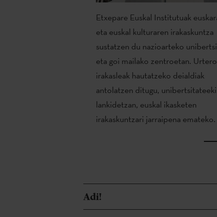
Etxepare Euskal Institutuak euskar
eta euskal kulturaren irakaskuntza
sustatzen du nazioarteko unibertsi
eta goi mailako zentroetan. Urtero
irakasleak hautatzeko deialdiak
antolatzen ditugu, unibertsitateek
lankidetzan, euskal ikasketen
irakaskuntzari jarraipena emateko.
Adi!