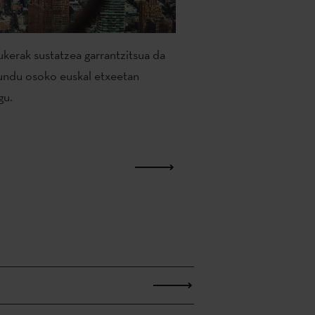
kerak sustatzea garrantzitsua da
mundu osoko euskal etxeetan
gu.