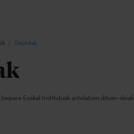
UA
Deialdiak
ak
txepare Euskal Institutuak antolatzen dituen deiald