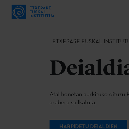
ETXEPARE EUSKAL INSTITUT
Deialdi
Atal honetan aurkituko dituzu E
arabera sailkatuta.
HARPIDETU DEIALDIEN