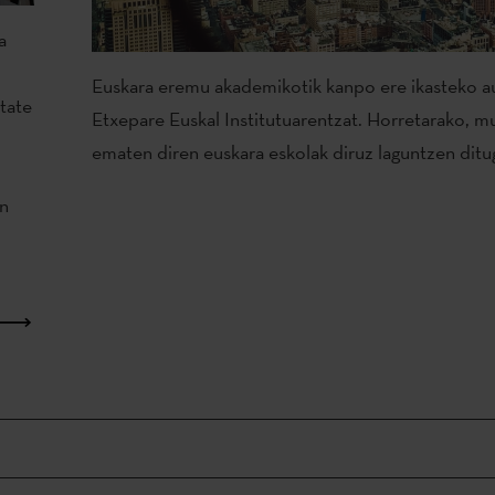
a
Euskara eremu akademikotik kanpo ere ikasteko au
tate
Etxepare Euskal Institutuarentzat. Horretarako, 
ematen diren euskara eskolak diruz laguntzen ditu
in