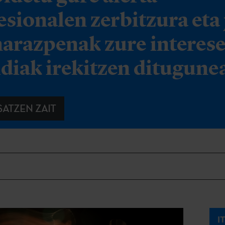
esionalen zerbitzura eta 
narazpenak zure interes
ldiak irekitzen ditugune
SATZEN ZAIT
I