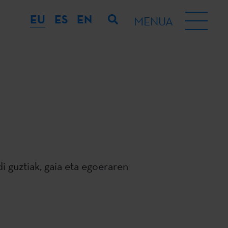
EU
ES
EN
MENUA
i guztiak, gaia eta egoeraren