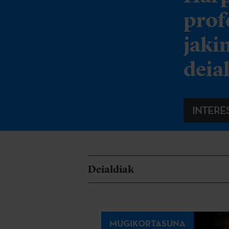
prof
jaki
deia
INTERE
Deialdiak
MUGIKORTASUNA