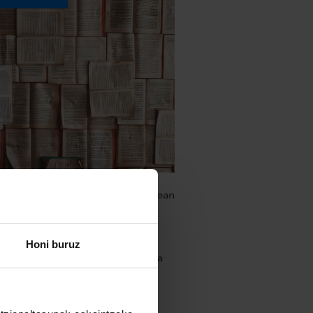
al literatura-sorkuntza nazioartean
ltzen laguntzeko zubi dira
lpenak. Alde batetik, literatura-
Honi buruz
k eta laginak beste hizkuntzetara
ltzeko dirulaguntzak ematen
gu. Bestetik, Etxepare –