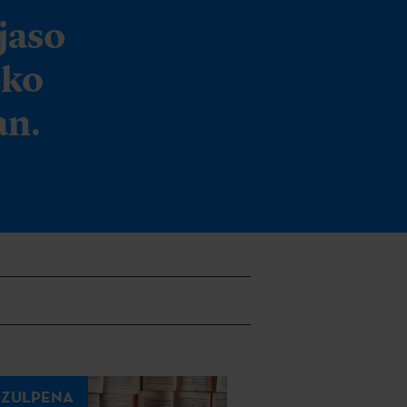
jaso
eko
an.
TZULPENA