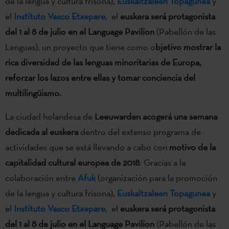
de la lengua y cultura frisona),
Euskaltzaleen Topagunea
y
el
Instituto Vasco Etxepare
, el
euskera será protagonista
del 1 al 8 de julio en el Language Pavilion
(Pabellón de las
Lenguas), un proyecto que tiene como o
bjetivo mostrar la
rica diversidad de las lenguas minoritarias de Europa,
reforzar los lazos entre ellas y tomar conciencia del
multilingüismo.
La ciudad holandesa de
Leeuwarden acogerá una semana
dedicada al euskera
dentro del extenso programa de
actividades que se está llevando a cabo con
motivo de la
capitalidad cultural europea de 2018
. Gracias a la
colaboración entre
Afuk
(organización para la promoción
de la lengua y cultura frisona),
Euskaltzaleen Topagunea
y
el
Instituto Vasco Etxepare
, el
euskera será protagonista
del 1 al 8 de julio en el Language Pavilion
(Pabellón de las