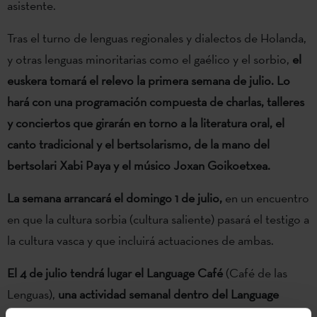
asistente.
Tras el turno de lenguas regionales y dialectos de Holanda,
y otras lenguas minoritarias como el gaélico y el sorbio,
el
euskera tomará el relevo la primera semana de julio. Lo
hará con una programación compuesta de charlas, talleres
y conciertos que girarán en torno a la literatura oral, el
canto tradicional y el bertsolarismo, de la mano del
bertsolari Xabi Paya y el músico Joxan Goikoetxea.
La semana arrancará el domingo 1 de julio,
en un encuentro
en que la cultura sorbia (cultura saliente) pasará el testigo a
la cultura vasca y que incluirá actuaciones de ambas.
El 4 de julio tendrá lugar el Language Café
(Café de las
Lenguas),
una actividad semanal dentro del Language
Pavilion donde, con motivo de la semana del euskera, Xabi