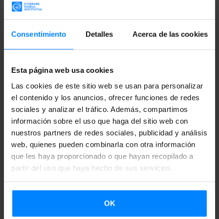
Paya y Joxan Goikoetxea ofrecerán un pequeño concierto
basado en el cancionero tradicional vasco.
Consentimiento
Detalles
Acerca de las cookies
El evento principal se celebrará el jueves 5 de julio y
constará de dos partes. Primero, artistas frisones
Esta página web usa cookies
amenizarán la tarde con sus canciones y después los
Las cookies de este sitio web se usan para personalizar
artistas vascos presentarán
Bost hitz
(Cinco palabras),
un
el contenido y los anuncios, ofrecer funciones de redes
concierto en el que ofrecerán una visión de la cultura vasca
sociales y analizar el tráfico. Además, compartimos
información sobre el uso que haga del sitio web con
a través de la historia y la evolución que han tenido cinco
nuestros partners de redes sociales, publicidad y análisis
palabras concretas
(árbol, guerra, tren, mujer y lengua).
web, quienes pueden combinarla con otra información
Estas palabras simbolizan un legado único de la cultura
que les haya proporcionado o que hayan recopilado a
vasca y, a través de ellas, el público tendrá la posibilidad
partir del uso que haya hecho de sus servicios.
de comprender parte de la evolución del País Vasco. Por
ejemplo, la palabra “árbol” servirá para viajar a Gernika y
OK
hablar de diversos temas, desde el sistema feudal