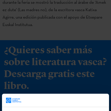
durante la feria se mostró la traducción al árabe de ‘Amek
ez dute’ (Las madres no), de la escritora vasca Katixa
Agirre, una edición publicada con el apoyo de Etxepare
Euskal Institutua.
¿Quieres saber más
sobre literatura vasca?
Descarga gratis este
libro.
DESCARGAR