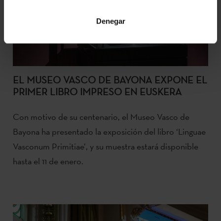
Denegar
EL MUSEO VASCO DE BAYONA EXPONE EL
PRIMER LIBRO IMPRESO EN EUSKERA
Con motivo de su centenario, el Museo Vasco de
Bayona ha presentado la exposición del libro ‘Linguae
Vasconum Primitiae’, y su muestra estará disponible
hasta el 11 de enero.