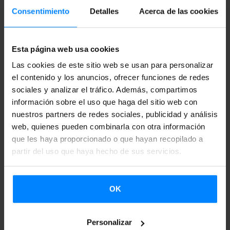
Dávila Wood)
, ‘Dar-dar’ (
Paul Urkijo
), ‘Ehiza’ (
Hauazkena
Consentimiento
Detalles
Acerca de las cookies
Taldea
), ‘Interior taxi noche’ (
Silvia Rey, Iban del Campo
),
‘Quebrantos’
(Koldo Almandoz, Maria Elorza
), ‘El ruido
Esta página web usa cookies
solar’ (
Pablo Hernando
) y ‘Ya no duermo’ (
Marina Palacio
).
Las cookies de este sitio web se usan para personalizar
Estas dos últimas son las obras premiadas en el Festival de
el contenido y los anuncios, ofrecer funciones de redes
Málaga.
sociales y analizar el tráfico. Además, compartimos
información sobre el uso que haga del sitio web con
Las actividades del programa Kimuak por tierras escocesas
nuestros partners de redes sociales, publicidad y análisis
están organizadas por
CinemaAttic
, que desde hace más
web, quienes pueden combinarla con otra información
de 10 años se dedica a promover el cine iberoamericano
que les haya proporcionado o que hayan recopilado a
partir del uso que haya hecho de sus servicios.
en Escocia, y cuenta con el apoyo de
Etxepare Euskal
Institutua
, como parte de su estrategia de abrir ventanas a
la creación vasca en programaciones internacionales. En
OK
ese sentido, desde CinemaAttic subrayan que hace ya diez
años que empezó “nuestro romance con el catálogo
Personalizar