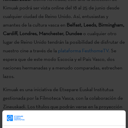
Kimuak podrá ser vista online del 18 al 25 de junio desde
cualquier ciudad de Reino Unido. Así, entusiastas y
amantes de la cultura vasca en
Belfast, Leeds, Birmingham,
Cardiff, Londres, Manchester, Dundee
o cualquier otro
lugar de Reino Unido tendrán la posibilidad de disfrutar de
nuestro cine a través de la
plataforma FesthomeTV.
Se
espera que de este modo Escocia y el País Vasco, dos
naciones hermanadas y a menudo comparadas, estrechen
lazos.
Kimuak es una iniciativa de Etxepare Euskal Institutua
gestionada por la Filmoteca Vasca, con la colaboración de
Zineuskadi. Los títulos que podrán verse en la proyección
con público, que tendrá lugar el próximo viernes, 18 de
junio, a las 18:45, serán ‘Barbudos’
(Larry Mankuso, Tucker