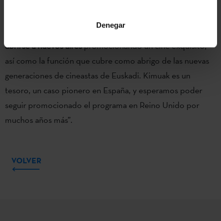
Kimuak, y nuestros respeto y admiración solo han ido en
aumento; cada año sigue sorprendiéndonos por
su
Denegar
capacidad de adaptarse a los nuevos lenguajes, tendencias,
abrirse a nuevos aires
promocionando un cine exquisito,
así como la función que cubre como abrigo de las nuevas
generaciones de cineastas de Euskadi. Kimuak es un
tesoro, un caso pionero en España, y esperamos poder
seguir promocionado el programa en Reino Unido por
muchos años más”.
VOLVER