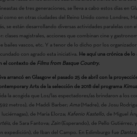
cineastas de tres generaciones, se lleva a cabo estos días en G
sí como en otras ciudades del Reino Unido como Londres, Ma
, se están desarrollando diversas actividades paralelas con 
r: clases magistrales, acciones que combinan cine y gastronom
e bailes vascos, etc. Y a tenor de lo dicho por los organizador
cundado con agrado esta iniciativa.
He aquí una crónica de lo
n el contexto de
Films from Basque Country
.
iva arrancó en Glasgow el pasado 25 de abril con la proyección
ontemporary Arts de la selección de 2018 del programa
Kimua
ida la acogida que Los/las espectadores/as brindaron a los c
592 metros), de Maddi Barber;
Ama
(Madre), de Josu Rodrig
luciérnagas), de María Elorza;
Kafenio Kastello
, de Miguel Án
téis
, de Sara Fantova;
Zain
(Esperando), de Pello Gutiérrez, 
an expedición), de Iban del Campo. En Edimburgo fue
Dantza