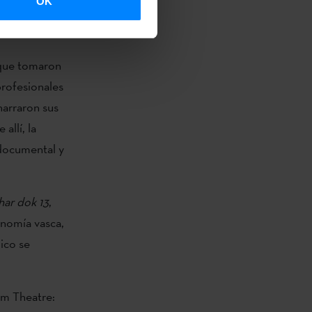
OK
la de tal
s que tomaron
profesionales
narraron sus
allí, la
 documental y
har dok 13
,
onomía vasca,
lico se
lm Theatre: