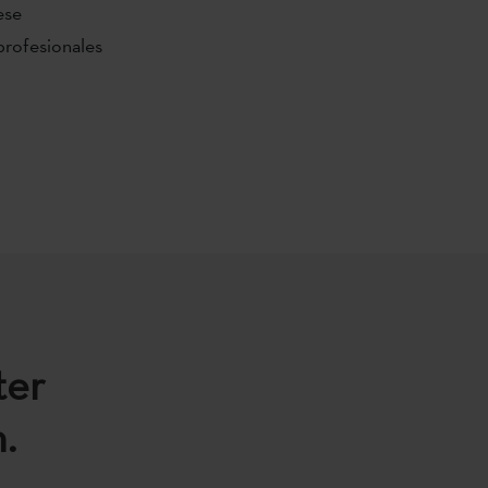
ese
 profesionales
ter
.