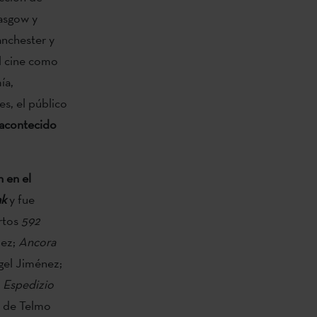
lasgow y
nchester y
el cine como
ía,
es, el público
 acontecido
 en el
k
y fue
ortos
592
uez;
Ancora
gel Jiménez;
y
Espedizio
, de Telmo