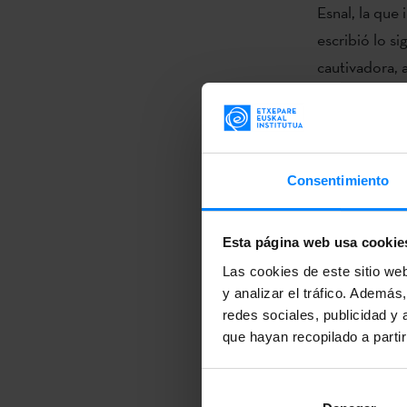
Esnal, la que 
escribió lo si
cautivadora, 
introducción a
El 28 de abril
responsables
Consentimiento
pretendían re
degustar pint
Sebastián o B
Esta página web usa cookie
disfrutando a
Las cookies de este sitio we
y analizar el tráfico. Ademá
velada concl
redes sociales, publicidad y
que hayan recopilado a parti
El 1 de mayo 
presentar al 
asistentes se