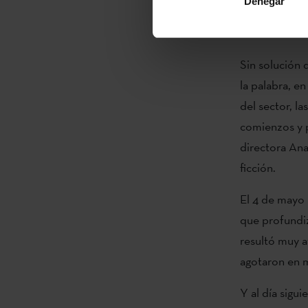
Denegar
pantalla gran
belleza.
Sin solución 
la palabra, e
del sector, l
comienzos y p
directora An
ficción.
El 4 de mayo 
que profundiz
resultó muy at
agotaron en 
Y al día sigu