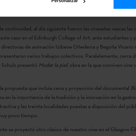
Personalizar
de del Glasgow Film Theatre y en formato de 35 mm una pelícu
de continuidad, al día siguiente fueron las cineastas vascas la
n este caso en el Edinburgh College of Art: ante estudiantes y 
as directoras de animación Izibene Oñederra y Begoña Vicario 
resentaron varios trabajos colectivos. Paralelamente, cerca de 
a Schulz presentó
Mudar la piel
, obra en la que conviven cine
la propuesta que incluía cena y proyección del documental
Bi
a en la importancia de la tradición y la innovación en la gastr
ractiva y las treinta localidades puestas a disposición del púb
muy poco tiempo.
iente se proyectó otro clásico de nuestro cine en el Glasgow Fi