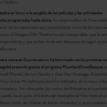
lio Medem.
ados en torno a la acogida de las películas y las actividades
ias programadas hasta ahora,
los responsables de Cinemaatti
tanto de los espectadores y espectadoras como de los repres
 como el Glasgow Film Theatre ha sido inmejorable, que la ret
 expectativas y que se han mostrado deseosos de seguir prof
fía vasca.
vera vasca en Escocia aún no ha terminado: en las próximas s
seguirá presente gracias al programa #ScotlandGoesBasque:
e
oreak
(Flores), de Jon Garaño y Jose Mari Goenaga;
El espírit
Víctor Erice;
No habrá paz para los malvados
, de Enrique Urbi
endariz. Por otra parte, los cortos de
Kimuak
se proyectará
Leeds. Ya en junio, el Edinburgh International Film Festival ac
l Reino Unido de
Oreina,
de Koldo Almandoz, y se proyectará 