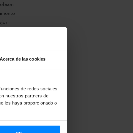
 Dobson
tamente
ejor
 que los
try
,
Acerca de las cookies
ravés del cual
a de San
orrido,
de
Kimuak
; la
 funciones de redes sociales
con nuestros partners de
a.
ue les haya proporcionado o
cargada de
 los/las
er en la