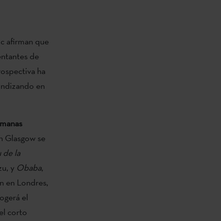
c afirman que
entantes de
rospectiva ha
undizando en
emanas
n Glasgow se
u de la
zu, y
Obaba
,
n en Londres,
ogerá el
el corto