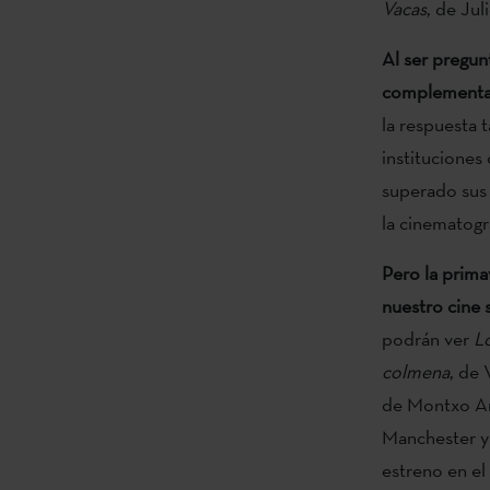
Vacas
, de Ju
Al ser pregunt
complementar
la respuesta 
instituciones
superado sus
la cinematogra
Pero la prima
nuestro cine 
podrán ver
L
colmena
, de 
de Montxo Arm
Manchester y 
estreno en e