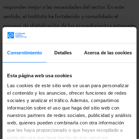
responder mejor a las necesidades del sector. En este
sentido, el Instituto ha fortalecido y consolidado el
proceso de digitalización de los procedimientos estrenado
el año anterior, y ha creado una nueva ayuda para
fomentar la participación de profesionales del sector del
libro en ferias y eventos profesionales internacionales de
Consentimiento
Detalles
Acerca de las cookies
ese ámbito, entre otras actuaciones.
Esta página web usa cookies
Por otra parte, el Instituto está impulsando una serie de
actuaciones significativas que generen una mayor
Las cookies de este sitio web se usan para personalizar
el contenido y los anuncios, ofrecer funciones de redes
visibilidad para la cultura vasca en el exterior.
sociales y analizar el tráfico. Además, compartimos
información sobre el uso que haga del sitio web con
En el ámbito de la enseñanza del euskera, el Instituto ha
nuestros partners de redes sociales, publicidad y análisis
consolidado también su actividad en el programa Euskara
web, quienes pueden combinarla con otra información
Munduan, el cual pasó a ser su responsabilidad el año
que les haya proporcionado o que hayan recopilado a
pasado. Este programa tiene como fin fomentar la
partir del uso que haya hecho de sus servicios.