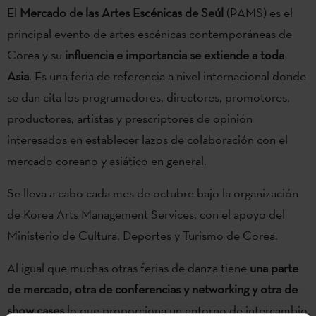
El
Mercado de las Artes Escénicas de Seúl
(PAMS) es el
principal evento de artes escénicas contemporáneas de
Corea y su
influencia e importancia se extiende a toda
Asia
. Es una feria de referencia a nivel internacional donde
se dan cita los programadores, directores, promotores,
productores, artistas y prescriptores de opinión
interesados en establecer lazos de colaboración con el
mercado coreano y asiático en general.
Se lleva a cabo cada mes de octubre bajo la organización
de Korea Arts Management Services, con el apoyo del
Ministerio de Cultura, Deportes y Turismo de Corea.
Al igual que muchas otras ferias de danza tiene
una parte
de mercado, otra de conferencias y networking y otra de
show cases
lo que proporciona un entorno de intercambio