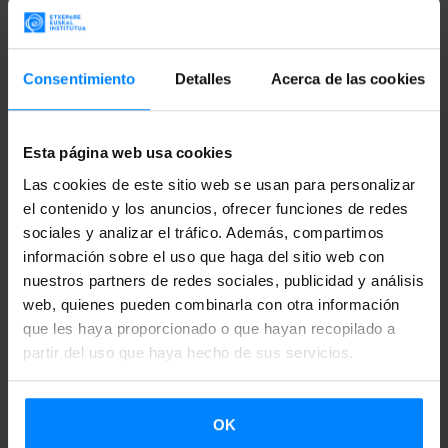
de información entre los profesionales de las artes
escénicas y una gran oportunidad para la comunicación y la
cooperación en el mundo de la danza.
Consentimiento
Detalles
Acerca de las cookies
El
Instituto Vasco Etxepare
participa estos días en la feria
Esta página web usa cookies
de referencia de las
artes escénicas
PAMS
de Seúl
, dando
a conocer el trabajo de las compañías e danza y teatro
Las cookies de este sitio web se usan para personalizar
el contenido y los anuncios, ofrecer funciones de redes
vascas, para poder proponer nuevas
colaboraciones para
sociales y analizar el tráfico. Además, compartimos
la difusión de las artes escénicas vascas.
información sobre el uso que haga del sitio web con
nuestros partners de redes sociales, publicidad y análisis
El
Mercado de las Artes Escénicas de Seúl
(PAMS) es el
web, quienes pueden combinarla con otra información
principal evento de artes escénicas contemporáneas de
que les haya proporcionado o que hayan recopilado a
Corea y su
influencia e importancia se extiende a toda
partir del uso que haya hecho de sus servicios.
Asia
. Es una feria de referencia a nivel internacional donde
se dan cita los programadores, directores, promotores,
OK
productores, artistas y prescriptores de opinión