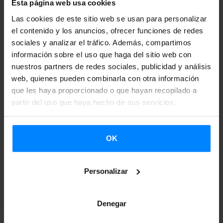
Esta página web usa cookies
gráficos como de las diferentes ediciones del festival. Allí
Las cookies de este sitio web se usan para personalizar
estaban también representantes de las instituciones que
el contenido y los anuncios, ofrecer funciones de redes
sociales y analizar el tráfico. Además, compartimos
impulsoras de Aquitaine.eus.
información sobre el uso que haga del sitio web con
A continuación, en el auditorio, llegó el concierto del trio
nuestros partners de redes sociales, publicidad y análisis
web, quienes pueden combinarla con otra información
vasco
Iñaki Salvador Trio
. No había más que ver la gente
que les haya proporcionado o que hayan recopilado a
que se quedó fuera, sin entrada, para apreciar el éxito de
partir del uso que haya hecho de sus servicios.
convocatoria…
El proyecto
Aquitaine.eus
ha sido creado este año por la
OK
Eurorregión Aquitania-Euskadi
–compuesta por el
Gobierno Vasco y la Région Nouvelle Aquitaine-, el
Personalizar
Instituto Vasco Etxepare
y
Euskal Kultur Erakundea-Institut
Culturel Basque
.
El programa busca
garantizar la
Denegar
presencia de artistas vascos de ambos lados de la frontera