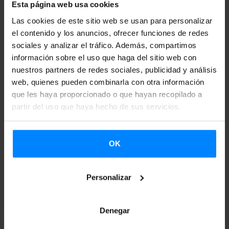
originariamente en español o cualquiera de las
lenguas
Esta página web usa cookies
cooficiales
de las comunidades autónomas. Podrán
Las cookies de este sitio web se usan para personalizar
solicitar estas subvenciones entidades privadas del sector
el contenido y los anuncios, ofrecer funciones de redes
sociales y analizar el tráfico. Además, compartimos
editorial y entidades con labor editorial, ya sean personas
información sobre el uso que haga del sitio web con
físicas o jurídicas, españolas o extranjeras, así como
nuestros partners de redes sociales, publicidad y análisis
entidades públicas extranjeras, siempre que estén
web, quienes pueden combinarla con otra información
legalmente constituidas y acrediten haber realizado una
que les haya proporcionado o que hayan recopilado a
partir del uso que haya hecho de sus servicios.
labor ininterrumpida de 2 años, como mínimo, en la fecha
de publicación de la convocatoria.
OK
El
plazo de recepción de solicitudes
finaliza en 30 días
naturales contados a partir del día siguiente al de la
publicación de esta convocatoria en el Boletín Oficial del
Personalizar
Estado. Es decir,
el 30 de marzo de 2015.
Denegar
Se puede encontrar
más información en este enlace.