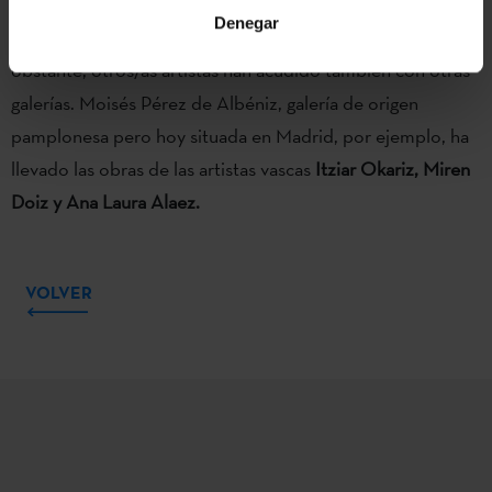
Agirregoikoa, Ángel Bados, Asier Mendizabal, Pello Irazu,
Denegar
Sergio Prego y Raul Domínguez
en su catálogo. No
obstante, otros/as artistas han acudido también con otras
galerías. Moisés Pérez de Albéniz, galería de origen
pamplonesa pero hoy situada en Madrid, por ejemplo, ha
llevado las obras de las artistas vascas
Itziar Okariz, Miren
Doiz y Ana Laura Alaez.
VOLVER