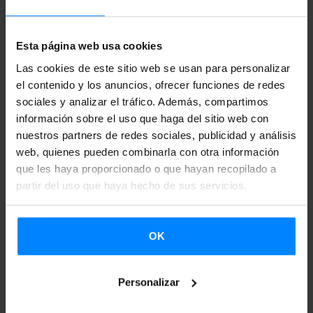
Tal y como ha hecho saber la
organización de ARCO
, o la
Esta página web usa cookies
Feria Internacional de Arte Contemporáneo, esta ha sido
Las cookies de este sitio web se usan para personalizar
“la edición más exitosa de la última década”.
Así lo ha sido
el contenido y los anuncios, ofrecer funciones de redes
también para el arte vasco; el galerista Ignacio Mujika,
sociales y analizar el tráfico. Además, compartimos
propietario de la única galería vasca de la feria, Carreras
información sobre el uso que haga del sitio web con
Múgica, hace una valoración muy positiva al respecto. La
nuestros partners de redes sociales, publicidad y análisis
web, quienes pueden combinarla con otra información
galería ha contado con la ayuda del Instituto Vasco
que les haya proporcionado o que hayan recopilado a
Etxepare para promover la presencia de artistas vascos en
partir del uso que haya hecho de sus servicios.
la feria.
Son muchos/as los/as artistas vascos/as que han acudido a
OK
esta edición de ARCO. La galería Carreras Múgica ha
incluido obras de
June Crespo, Erlea Maneros Zabala, Jon
Personalizar
Mikel Euba, Txomin Badiola, Itziar Okariz, Juan Perez