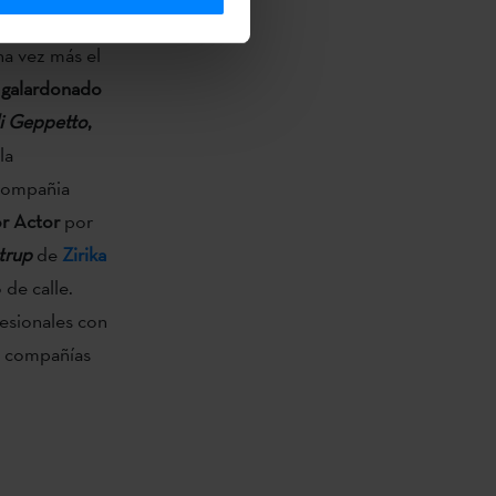
na vez más el
 galardonado
di Geppetto
,
la
compañia
r Actor
por
trup
de
Zirika
 de calle.
esionales con
de compañías