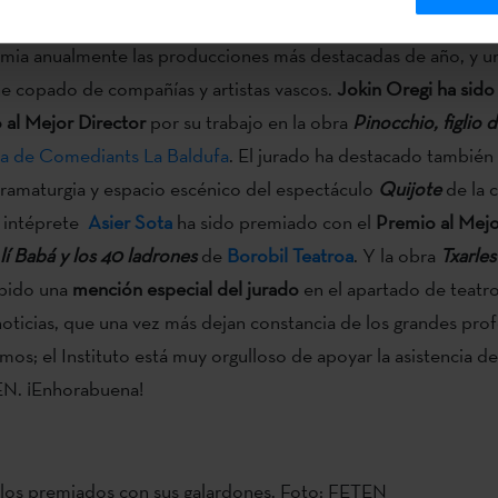
distribución de las artes escénicas.
remia anualmente las producciones más destacadas de año, y u
e copado de compañías y artistas vascos.
Jokin Oregi ha sido
 al Mejor Director
por su trabajo en la obra
Pinocchio, figlio 
 de Comediants La Baldufa
. El jurado ha destacado también 
dramaturgia y espacio escénico del espectáculo
Quijote
de la 
l intéprete
Asier Sota
ha sido premiado con el
Premio al Mejo
lí Babá y los 40 ladrones
de
Borobil Teatroa
. Y la obra
Txarles
ibido una
mención especial del jurado
en el apartado de teatro
ticias, que una vez más dejan constancia de los grandes prof
mos; el Instituto está muy orgulloso de apoyar la asistencia 
EN. ¡Enhorabuena!
 los premiados con sus galardones. Foto: FETEN