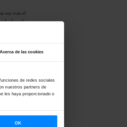
na vez más el
 galardonado
di Geppetto
,
la
compañia
Acerca de las cookies
r Actor
por
trup
de
Zirika
 de calle.
esionales con
 funciones de redes sociales
con nuestros partners de
de compañías
ue les haya proporcionado o
acio que
ntos sectores
OK