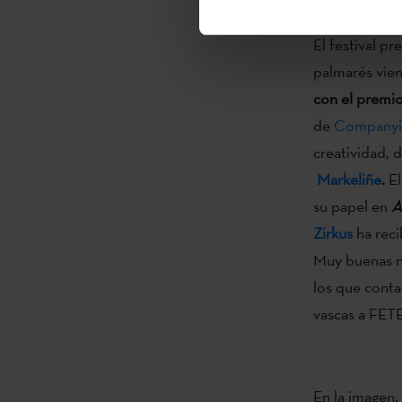
de creación y 
El festival p
palmarés vien
con el premio
de
Companyia
creatividad, 
Markeliñe
.
E
su papel en
A
Zirkus
ha rec
Muy buenas no
los que conta
vascas a FET
En la imagen,