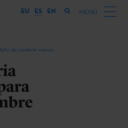
EU
ES
EN
MENÚ
pleto de nombre vascos
ria
para
ombre