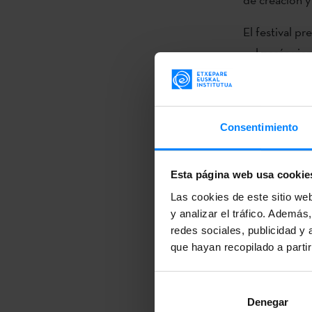
El festival p
palmarés vien
con el premio
de
Companyia
creatividad, 
Consentimiento
Markeliñe
.
E
su papel en
Al
Esta página web usa cookie
Zirkus
ha rec
Muy buenas no
Las cookies de este sitio we
y analizar el tráfico. Ademá
los que conta
redes sociales, publicidad y
vascas a FET
que hayan recopilado a parti
La Feria Euro
promueve los 
Denegar