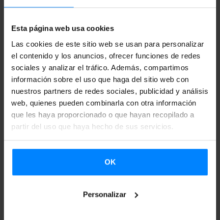
Mediterrània de Manresa
, que gracias al convenio firmado
con el
Instituto Vasco Etxepare, incluye en su
Esta página web usa cookies
programación por lo menos dos compañías vascas
Las cookies de este sitio web se usan para personalizar
anualmente.
El plazo para presentar propuestas a la feria
el contenido y los anuncios, ofrecer funciones de redes
finaliza el
29 de febrero
.
sociales y analizar el tráfico. Además, compartimos
información sobre el uso que haga del sitio web con
La Fira Mediterrània de Manresa tiene un carácter
nuestros partners de redes sociales, publicidad y análisis
interdisciplinario
-artes visuales, circo, danza,
web, quienes pueden combinarla con otra información
que les haya proporcionado o que hayan recopilado a
exposiciones, música, narración oral, teatro-
, y se pueden
partir del uso que haya hecho de sus servicios.
presentar creaciones artísticas sobre dos ejes
programáticos:
la cultura popular y las músicas del mundo
.
Las propuestas pueden ser de pequeño, medio o gran
OK
formato, de sala o de calle y dirigidas tanto al público
adulto como al familiar.
Personalizar
La feria reúne cada año a más de un millar de