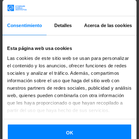
un circuito de actuaciones en locales de música en directo.
Las solicitudes se pueden presentar
por correo ordinario u
online
; toda la información necesaria está recogida en
este
Consentimiento
Detalles
Acerca de las cookies
enlace
. Aquellos que presentaron su solicitud en 2015 no
tienen por qué volver a hacerlo.
Esta página web usa cookies
Un jurado selecciona varios artistas de distintos estilos y
Las cookies de este sitio web se usan para personalizar
procedencias para que realicen actuaciones en salas
el contenido y los anuncios, ofrecer funciones de redes
sociales y analizar el tráfico. Además, compartimos
repartidas por toda la geografía española a lo largo de un
información sobre el uso que haga del sitio web con
semestre del año. Gracias al convenio con
el Instituto
nuestros partners de redes sociales, publicidad y análisis
Vasco Etxepare
, que garantiza
la presencia de grupos
web, quienes pueden combinarla con otra información
vascos
Iñaki Plaza, Señores, Cabezafuego y
que les haya proporcionado o que hayan recopilado a
partir del uso que haya hecho de sus servicios.
Belako
(seleccionado en Radio 3)
.
OK
VOLVER