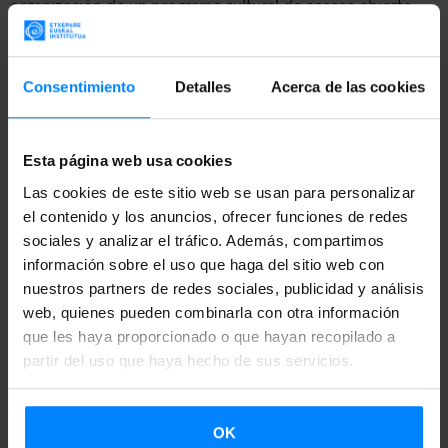
organización de un programa cultural de acceso abierto .
Este año, y en colaboración con la Cátedra Mikel Laboa de
la UPV/EHU, se ofrecerán dos conciertos en The
Consentimiento
Detalles
Acerca de las cookies
Graduate Center (CUNY), en la Quinta Avenida de Nueva
York. Por una parte, el que ofrecerán cantautor vasco
Ruper Ordorika
y el célebre guitarrista estadounidense
Esta página web usa cookies
Ben Monder,
viejo colaborador de Ordorika (6 de
Las cookies de este sitio web se usan para personalizar
octubre, Martin Segal Theatre, 18:00h). Por otra, la
el contenido y los anuncios, ofrecer funciones de redes
conferencia-recital que ofrecerá el pianista
sociales y analizar el tráfico. Además, compartimos
Josu Okiñena
información sobre el uso que haga del sitio web con
en honor de
Aita Donostia
(10 de octubre, Skylight Room,
nuestros partners de redes sociales, publicidad y análisis
18:00etan): en la primera mitad ofrecerá una charla
web, quienes pueden combinarla con otra información
divulgativa sobre la obra de Aita Donostia (1886-1956),
que les haya proporcionado o que hayan recopilado a
interpretando a su vez composiciones suyas; a
partir del uso que haya hecho de sus servicios.
continuación ofrecerá en concierto obras de los
compositores Anjel Illarramendi, Ramón Paus, Erik Satie y
OK