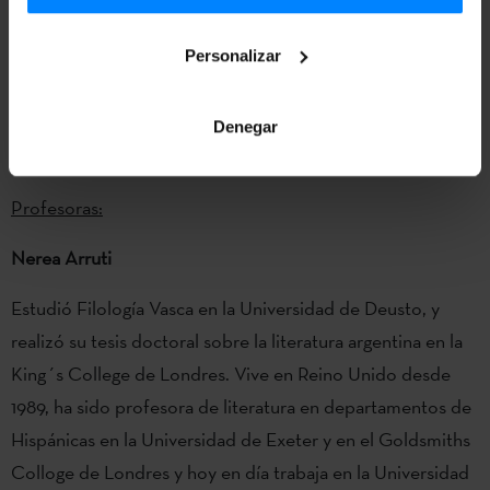
Manuel de Falla.
Personalizar
CÁTEDRA BERNARDO ATXAGA 2014
Denegar
City University of New York / The Graduate Center
Profesoras:
Nerea Arruti
Estudió Filología Vasca en la Universidad de Deusto, y
realizó su tesis doctoral sobre la literatura argentina en la
King´s College de Londres. Vive en Reino Unido desde
1989, ha sido profesora de literatura en departamentos de
Hispánicas en la Universidad de Exeter y en el Goldsmiths
Colloge de Londres y hoy en día trabaja en la Universidad