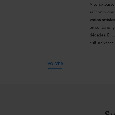
Vitoria-Gaste
así como co
varios artis
en solitario,
y
décadas
. El 
cultura vasca
VOLVER
Su