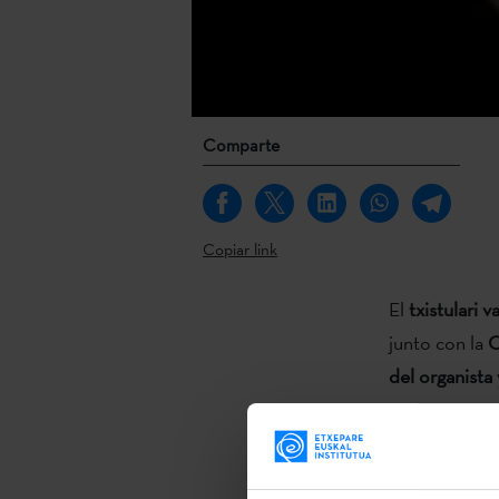
Comparte
Copiar link
El
txistulari 
junto con la
O
del organista
El
txistulari 
junto con la
O
del organista