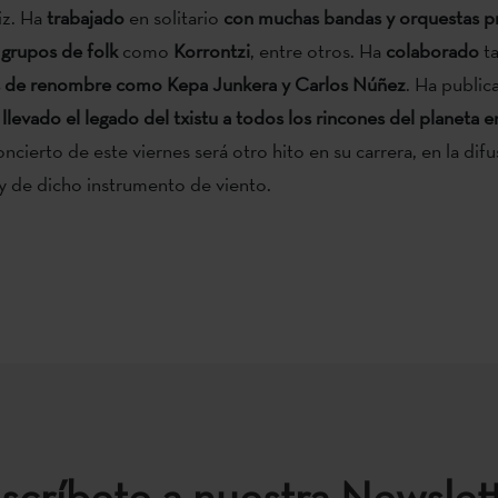
iz. Ha
trabajado
en solitario
con muchas bandas y orquestas pr
n
grupos de folk
como
Korrontzi
, entre otros. Ha
colaborado
t
tas de renombre como Kepa Junkera y Carlos Núñez
. Ha publi
 llevado el legado del txistu a todos los rincones del planeta e
concierto de este viernes será otro hito en su carrera, en la difu
 y de dicho instrumento de viento.
scríbete a nuestra Newslet