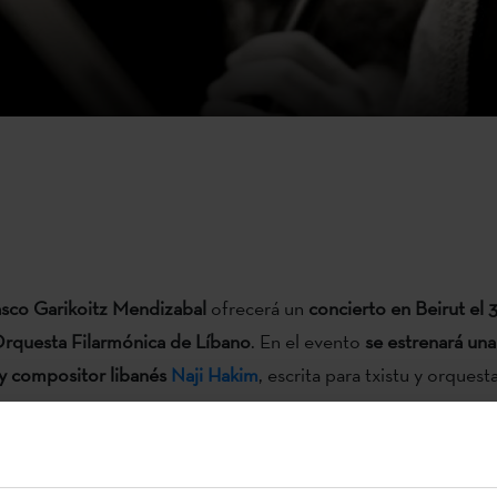
vasco Garikoitz Mendizabal
ofrecerá un
concierto en Beirut el
rquesta Filarmónica de Líbano
. En el evento
se estrenará un
 y compositor libanés
Naji Hakim
, escrita para txistu y orquesta
vasco Garikoitz Mendizabal
ofrecerá un
concierto en Beirut el
rquesta Filarmónica de Líbano
. En el evento
se estrenará un
 y compositor libanés
Naji Hakim
, escrita para txistu y orquesta