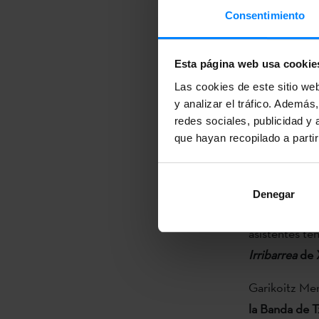
Consentimiento
Mendizabal y 
responsabilid
Esta página web usa cookie
orquesta liba
Las cookies de este sitio we
Antes
de eso
y analizar el tráfico. Ademá
piano junto c
redes sociales, publicidad y
estreno mundi
que hayan recopilado a parti
Fundada hace 
al año bajo l
Denegar
encargado de 
asistentes t
Irribarrea
de X
Garikoitz Men
la Banda de Tx