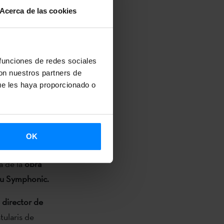
Acerca de las cookies
guida la
akim y la
 viernes.
 funciones de redes sociales
de txistu y
con nuestros partners de
argo, será el
ue les haya proporcionado o
 conciertos
embargo, el
OK
estreno, los
ta de la
obra
tu Symphonic.
l
director de
tularis de