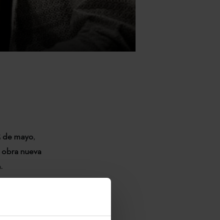
 3 de mayo
,
a obra nueva
.
 3 de mayo
,
a obra nueva
.