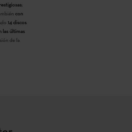
estigiosas
;
ambién
con
cado
14 discos
n las últimas
sión de la
ter