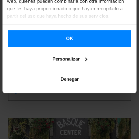
web, quienes pueden combinarla con otra información
que les haya proporcionado o que hayan recopilado a
partir del uso que haya hecho de sus servicios.
14
31
OK
Mar 2024
Mar 2024
Personalizar
CÁTEDRA ELOISE GARMENDIA BIETER:
LARRAITZ ARIZNABARRETA
Denegar
Boise