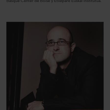
Basque Center de Boise y Etxepare Euskal Institutua.