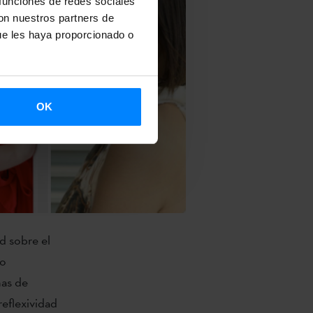
 funciones de redes sociales
con nuestros partners de
ue les haya proporcionado o
OK
d sobre el
no
mas de
reflexividad