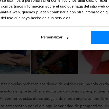
b se usan para personalizar el contenido y los anuncios, ofrecer
s, compartimos información sobre el uso que haga del sitio web 
 análisis web, quienes pueden combinarla con otra información q
r del uso que haya hecho de sus servicios.
Personalizar
stas novelas rechazan ese deseo de establecer una sola verda
 esto siempre implica la exclusión de voces o perspectivas 
l contrario, estas obras abogan, de modo implícito, por for
e caracterizan por el diálogo, la variedad de perspectivas, la 