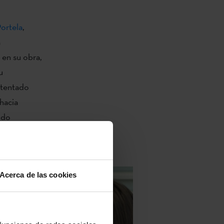
ortela
,
a
 en su obra,
u
ntentado
hacia
ido
vocado en el
Acerca de las cookies