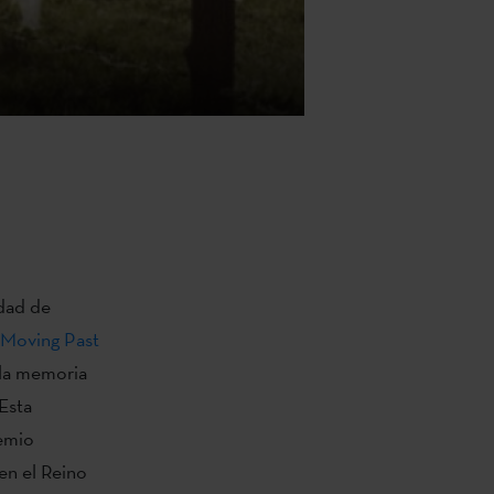
idad de
 Moving Past
 la memoria
 Esta
remio
en el Reino