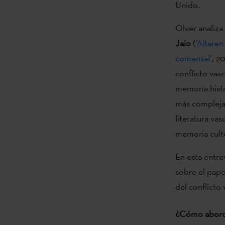
Unido.
Olver analiza
Jaio
(‘
Aitaren
comensal
’, 2
conflicto vasc
memoria histó
más compleja 
literatura va
memoria cultur
En esta entrev
sobre el pape
del conflicto 
¿Cómo aborda 