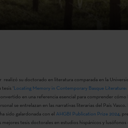
realizó su doctorado en literatura comparada en la Univers
 tesis ‘
Locating Memory in Contemporary Basque Literature:
 convertido en una referencia esencial para comprender cómo
rsonal se entrelazan en las narrativas literarias del País Vasco.
 ha sido galardonada con el
AHGBI Publication Prize 2024
, p
s mejores tesis doctorales en estudios hispánicos y lusófonos 