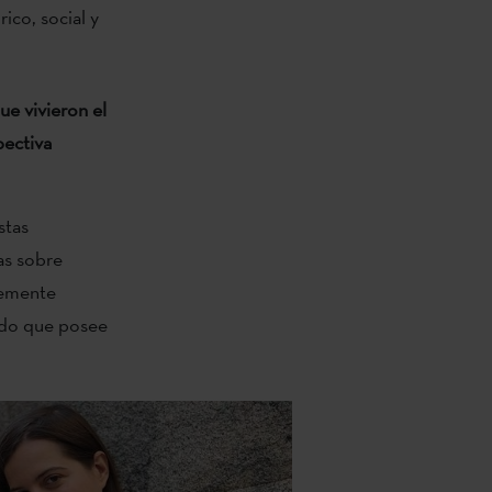
ico, social y
ue vivieron el
pectiva
stas
as sobre
lemente
sado que posee