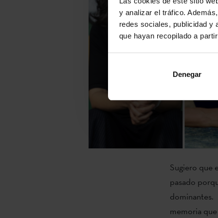
Las cookies de este sitio we
y analizar el tráfico. Ademá
redes sociales, publicidad y
que hayan recopilado a parti
Denegar
Sugiero que e
pasado porque
dominantes. A
memoria que s