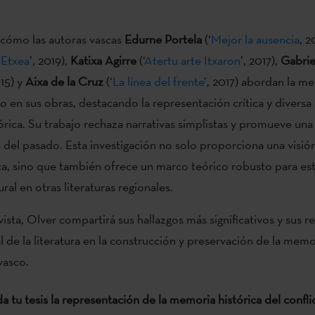
 cómo las autoras vascas
Edurne Portela
(‘
Mejor la ausencia
, 2
 Etxea
’, 2019),
Katixa Agirre
(‘
Atertu arte Itxaron
’, 2017),
Gabrie
015) y
Aixa de la Cruz
(‘
La línea del frente
’, 2017) abordan la m
o en sus obras, destacando la representación crítica y diversa 
rica. Su trabajo rechaza narrativas simplistas y promueve un
del pasado. Esta investigación no solo proporciona una visión 
sca, sino que también ofrece un marco teórico robusto para est
al en otras literaturas regionales.
ista, Olver compartirá sus hallazgos más significativos y sus r
l de la literatura en la construcción y preservación de la memo
vasco.
tu tesis la representación de la memoria histórica del confli