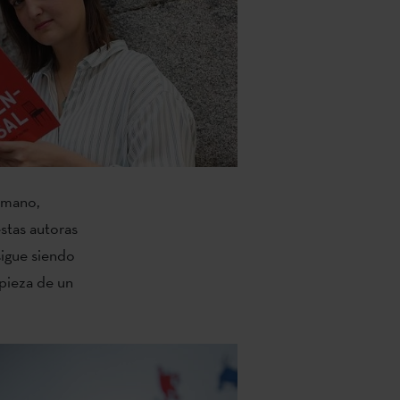
a mano,
estas autoras
sigue siendo
 pieza de un