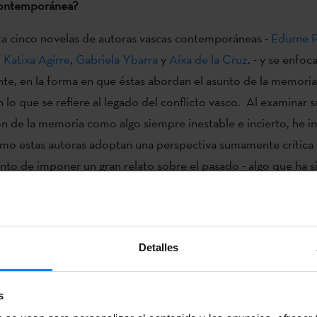
 contemporánea?
iza cinco novelas de autoras vascas contemporáneas -
Edurne P
,
Katixa Agirre
,
Gabriela Ybarra
y
Aixa de la Cruz
. - y se enfoc
te, en la forma en que éstas abordan el asunto de la memoria
 lo que se refiere al legado del conflicto vasco. Al examinar s
n de la memoria como algo siempre inestable e incierto, he i
mo estas autoras adoptan una perspectiva sumamente crítica 
ento de imponer un gran relato sobre el pasado - algo que ha s
n el así llamado “
batalla del relato
” que tanta división ha pro
en España desde el fin de ETA.
Detalles
s