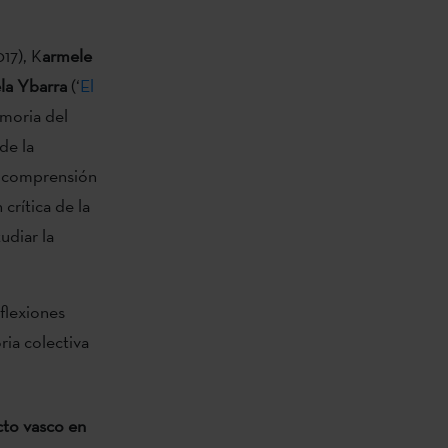
017), K
armele
la Ybarra
(‘
El
emoria del
de la
a comprensión
crítica de la
udiar la
eflexiones
ria colectiva
cto vasco en