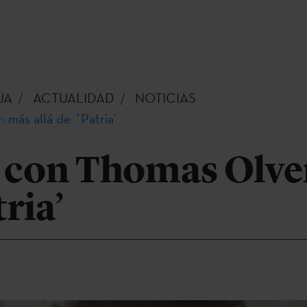
UA
ACTUALIDAD
NOTICIAS
 más allá de ´Patria’
a con Thomas Olve
tria’