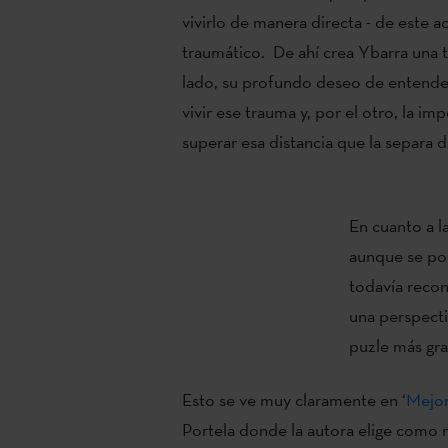
vivirlo de manera directa - de este 
traumático. De ahí crea Ybarra una t
lado, su profundo deseo de entender
vivir ese trauma y, por el otro, la im
superar esa distancia que la separa 
En cuanto a l
aunque se pod
todavía recon
una perspecti
puzle más gr
Esto se ve muy claramente en ‘
Mejor
Portela donde la autora elige como 