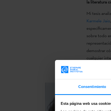
la literatura
Mi tesis anal
Karmele Jaio
específicamen
sobre todo en
representació
demostrar có
cualquier int
fundamental e
País Vasco y 
Consentimiento
Esta página web usa cookie