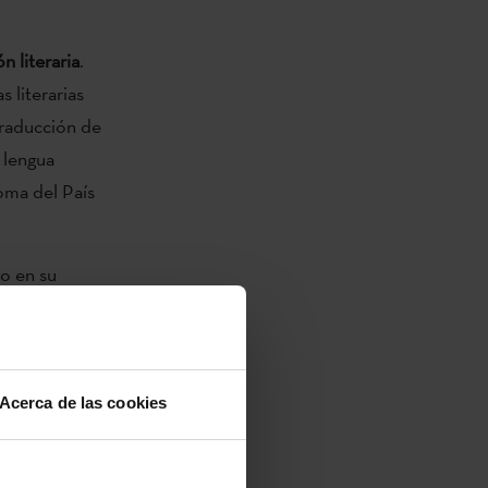
n literaria
.
 literarias
 traducción de
r lengua
oma del País
o en su
 euskera que
muestras sean
Acerca de las cookies
el plazo para
dades de
 la