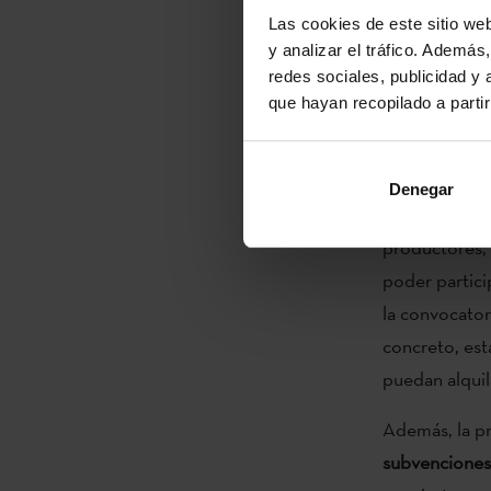
Las cookies de este sitio we
promoción de 
y analizar el tráfico. Ademá
objeto de sub
redes sociales, publicidad y
Euskal Institu
que hayan recopilado a parti
También están
convocatoria
Denegar
(escritores, i
productores, e
poder partici
la convocato
concreto, esta
puedan alquila
Además, la pr
subvenciones 