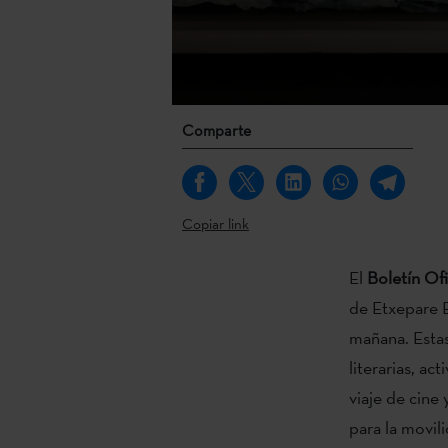
Comparte
Copiar link
El
Boletín Ofi
de Etxepare Eu
mañana. Estas
literarias, ac
viaje de cine 
para la movil