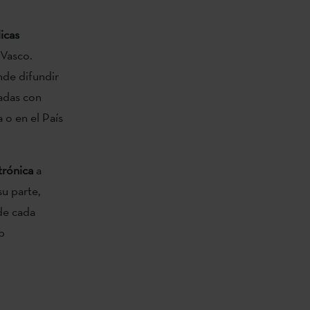
dicas
Vasco.
nde difundir
vadas con
 o en el País
trónica
a
su parte,
de cada
b