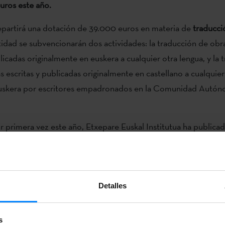
uros este año.
epartirá una dotación de 39.000 euros en materia de
traducció
idad se subvencionarán dos actividades: la traducción de obras
blicadas originalmente en euskera a cualquier otra lengua, y la
as escritas y publicadas originalmente en castellano a cualquie
 euskera por escritores empadronados en la Comunidad Autón
 primera vez este año, Etxepare Euskal Institutua ha publicad
na convocatoria para proponer
muestras de obras literarias
en
bles de promoción en el extranjero, con el fin de que dichas 
enguas extranjeras.
Detalles
n el caso de las traducciones literarias, el 5 de julio se cerrará 
n la convocatoria de
subvenciones para desarrollar otras activi
s
ifusión de la cultura vasca
. El objeto de dicha convocatoria es