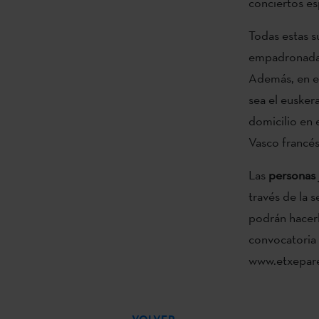
conciertos esp
Todas estas 
empadronadas
Además, en el
sea el eusker
domicilio en 
Vasco francés
Las
personas 
través de la 
podrán hacerl
convocatoria 
www.etxepare.
VOLVER