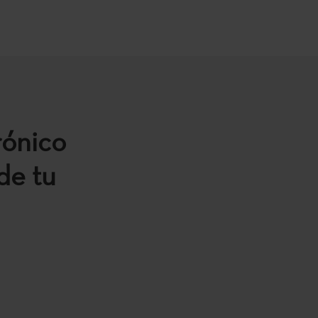
rónico
de tu