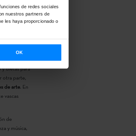
 funciones de redes sociales
no puedan ser
con nuestros partners de
Etxepare
ue les haya proporcionado o
o, la
teratura
OK
as,
o y dietas para
 otra parte,
es de arte
. En
te vascas
ión de
nza y música,