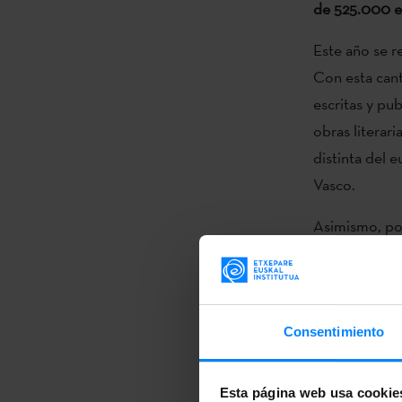
de 525.000 e
Este año se r
Con esta cant
escritas y pu
obras literari
distinta del
Vasco.
Asimismo, por
página web u
sean suscepti
traducidas a l
Consentimiento
Al igual que e
inscribirse e
Esta página web usa cookie
promoción y d