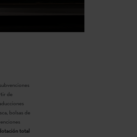
subvenciones
tir de
raducciones
asca, bolsas de
bvenciones
 dotación total