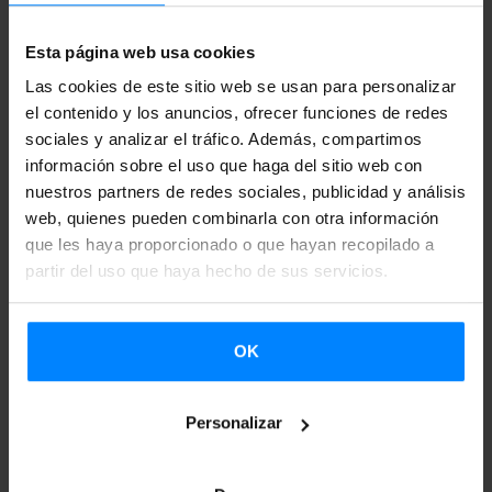
Esta página web usa cookies
Las cookies de este sitio web se usan para personalizar
el contenido y los anuncios, ofrecer funciones de redes
sociales y analizar el tráfico. Además, compartimos
información sobre el uso que haga del sitio web con
nuestros partners de redes sociales, publicidad y análisis
web, quienes pueden combinarla con otra información
que les haya proporcionado o que hayan recopilado a
ZETAK
busca crear música electrónica universal sin
partir del uso que haya hecho de sus servicios.
renunciar a la melodía ni al brillo del pop. El grupo navarro
integra ritmos modernos y un toque folclórico a través de
sus letras vascas. En el segundo disco, titulado ´Zeinen
OK
ederra izango den’, han mezclado sonidos sintéticos con la
tradición y la música popular electrónica.
Personalizar