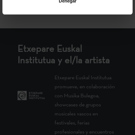
Denegar
VOLVER
Etxepare Euskal
Institutua y el/la artista
Etxepare Euskal Institutua
promueve, en colaboración
con Musika Bulegoa,
showcases de grupos
musicales vascos en
festivales, ferias
profesionales y encuentros