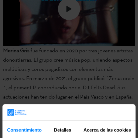
Merina Gris
fue fundado en 2020 por tres jóvenes artistas
donostiarras. El grupo crea música pop, uniendo aspectos
melódicos y coros pegadizos con elementos más
agresivos. En marzo de 2021, el grupo publicó ´Zerua orain
´, el primer LP, coproducido por el DJ Ed Is Dead. Sus
actuaciones han tenido lugar en el País Vasco y en España.
Consentimiento
Detalles
Acerca de las cookies