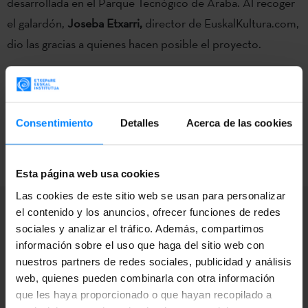
desarrollada en el Parque Tecnógico de Araba. Al recoger
el galardón,
Joseba Etxarri,
director de EuskalKultura.com,
dio las gracias a quienes hacen posible el proyecto.
Zorionak!
Consentimiento
Detalles
Acerca de las cookies
VOLVER
Esta página web usa cookies
Las cookies de este sitio web se usan para personalizar
el contenido y los anuncios, ofrecer funciones de redes
sociales y analizar el tráfico. Además, compartimos
información sobre el uso que haga del sitio web con
Suscríbete a nuestra
nuestros partners de redes sociales, publicidad y análisis
web, quienes pueden combinarla con otra información
Newsletter para
que les haya proporcionado o que hayan recopilado a