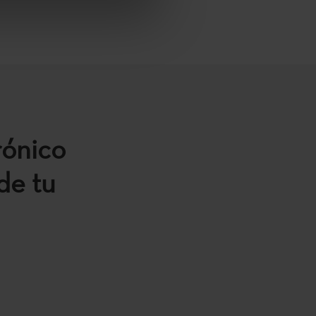
rónico
de tu