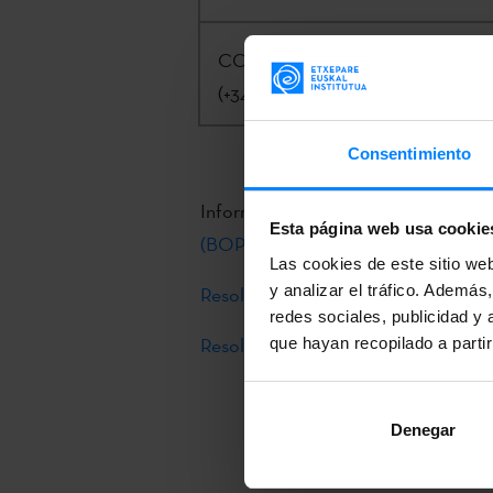
CONTACTO:
J. Fco. Zinkunegi |
j
(+34) 943 023 415
Consentimiento
Información completa en el
Boletín 
Esta página web usa cookie
(BOPV)
Las cookies de este sitio we
y analizar el tráfico. Ademá
Resolución
redes sociales, publicidad y
Resolución 2019.12.23
que hayan recopilado a parti
Denegar