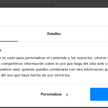
f-zinkunegi@etxepare.eus
|
Detalles
Oficial del País Vasco
s
b se usan para personalizar el contenido y los anuncios, ofrecer
s, compartimos información sobre el uso que haga del sitio web 
 análisis web, quienes pueden combinarla con otra información q
r del uso que haya hecho de sus servicios.
Personalizar