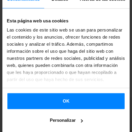
Puedes ver la convocatoria completa en el siguiente
enlace
del BOPV.
Esta página web usa cookies
Resolución
Las cookies de este sitio web se usan para personalizar
el contenido y los anuncios, ofrecer funciones de redes
sociales y analizar el tráfico. Además, compartimos
información sobre el uso que haga del sitio web con
nuestros partners de redes sociales, publicidad y análisis
web, quienes pueden combinarla con otra información
que les haya proporcionado o que hayan recopilado a
VOLVER
partir del uso que haya hecho de sus servicios.
OK
Personalizar