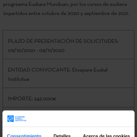
progreama Euskara Munduan, por los cursos de euskera
impartidos entre octubre de 2020 y septiembre de 2021.
PLAZO DE PRESENTACIÓN DE SOLICITUDES:
09/10/2020 - 09/11/2020
ENTIDAD CONVOCANTE:
Etxepare Euskal
Institutua
IMPORTE:
242.000€
CONTACTO:
Kinku Zinkunegi |
jf-
zinkunegi@etxepare.eus
| (+34) 943 02 34 15
Consentimiento
Detalles
Acerca de las cookies