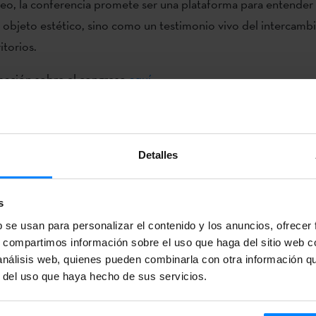
, la conferencia promete ser una plataforma para entender 
objeto estético, sino como un testimonio vivo del intercamb
itorios.
mación sobre el congreso
aquí
.
Detalles
s
b se usan para personalizar el contenido y los anuncios, ofrecer
s, compartimos información sobre el uso que haga del sitio web 
 análisis web, quienes pueden combinarla con otra información q
r del uso que haya hecho de sus servicios.