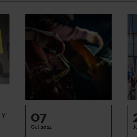
07
 Y
Oct 2024
J