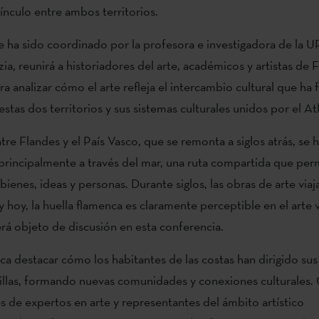
ínculo entre ambos territorios.
e ha sido coordinado por la profesora e investigadora de la
ia, reunirá a historiadores del arte, académicos y artistas de F
a analizar cómo el arte refleja el intercambio cultural que ha 
stas dos territorios y sus sistemas culturales unidos por el At
tre Flandes y el País Vasco, que se remonta a siglos atrás, se 
principalmente a través del mar, una ruta compartida que permi
ienes, ideas y personas. Durante siglos, las obras de arte viaj
y hoy, la huella flamenca es claramente perceptible en el arte 
rá objeto de discusión en esta conferencia.
ca destacar cómo los habitantes de las costas han dirigido su
rillas, formando nuevas comunidades y conexiones culturales.
s de expertos en arte y representantes del ámbito artístico