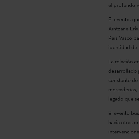
el profundo v
El evento, qu
Aintzane Erkiz
País Vasco par
identidad de e
La relación en
desarrollado 
constante de b
mercaderías, 
legado que se
El evento bus
hacia otras o
intervencione