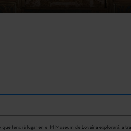
 que tendrá lugar en el M Museum de Lovaina explorará, a trav