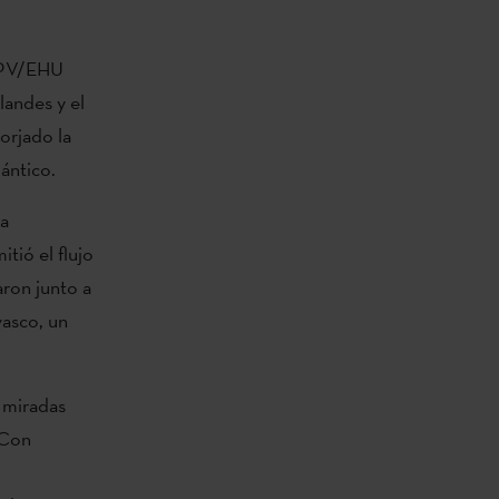
 UPV/EHU
landes y el
forjado la
lántico.
ha
tió el flujo
aron junto a
vasco, un
s miradas
 Con