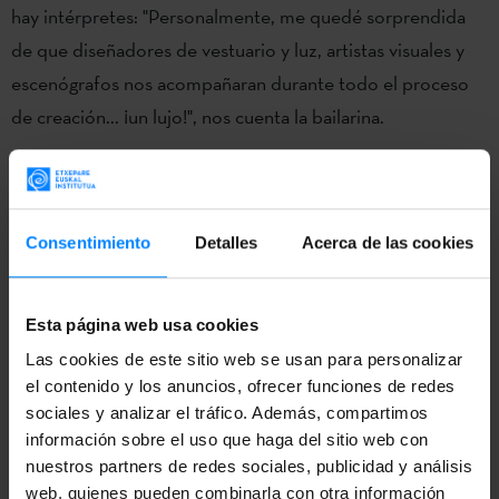
hay intérpretes: "Personalmente, me quedé sorprendida
de que diseñadores de vestuario y luz, artistas visuales y
escenógrafos nos acompañaran durante todo el proceso
de creación... ¡un lujo!", nos cuenta la bailarina.
Óró..
es una obra que mezcla danza contemporánea,
teatro, música, poesía y artes visuales a través de seis
lenguas minorizadas, con temas eje como la identidad, el
Consentimiento
Detalles
Acerca de las cookies
lenguaje y la supervivencia. La limitación de la vida pública
y la pérdida del contacto físico provocadas por el COVID-
Esta página web usa cookies
19 son también dos temas importantes sobre los que
Las cookies de este sitio web se usan para personalizar
orbita esta pieza. "El reto de llevar a cabo un proceso de
el contenido y los anuncios, ofrecer funciones de redes
este tipo con las medidas que exige el COVID-19 está
sociales y analizar el tráfico. Además, compartimos
siendo difícil para todos/as. Sin embargo, el poder del arte
información sobre el uso que haga del sitio web con
y de la creación artística es un lenguaje tan potente que
nuestros partners de redes sociales, publicidad y análisis
web, quienes pueden combinarla con otra información