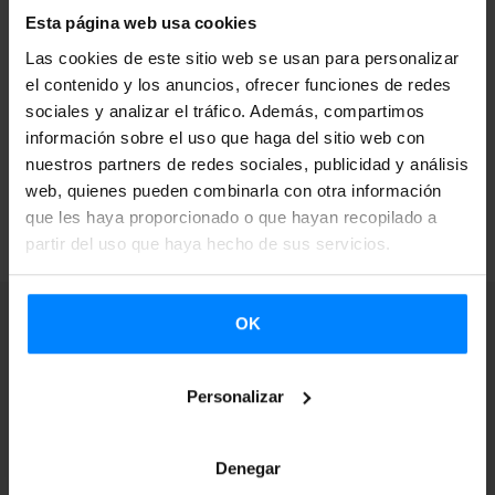
Para cualquier consulta,
estaremos disponibles en las
Esta página web usa cookies
direcciones de correo electrónico y números de teléfono
Las cookies de este sitio web se usan para personalizar
habituales
. Asimismo, se prevé la
apertura del servicio de
el contenido y los anuncios, ofrecer funciones de redes
atención al público a partir del 1 de junio
.
sociales y analizar el tráfico. Además, compartimos
información sobre el uso que haga del sitio web con
nuestros partners de redes sociales, publicidad y análisis
web, quienes pueden combinarla con otra información
VOLVER
que les haya proporcionado o que hayan recopilado a
partir del uso que haya hecho de sus servicios.
OK
Suscríbete a nuestra
Personalizar
Newsletter para
Denegar