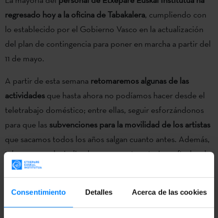
regresado hoy a la oficina de Tabakalera
, cumpliendo con
lo establecido por el Gobierno Vasco en la actualización
del plan de contingencia para poner en marcha a partir del
11 de mayo.
A partir de esta semana
retomaremos algunas de las
actividades
que hasta ahora no podíamos hacer desde el
teletrabajo doméstico; entre ellas, seguir esforzándonos
para que las
subvenciones para la movilidad de los artistas
que sacamos todos los años salgan cuanto antes. Además,
tal y como se ha indicado en una nota anterior, a finales de
este mes se abrirán las
convocatorias de nuevos puestos
de lectorado
de lengua y cultura vasca en las
Consentimiento
Detalles
Acerca de las cookies
Universidades de Constanza, Moscú y Pau
.