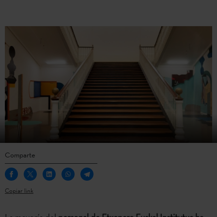
Comparte
Copiar link
La mayoría del
personal de Etxepare Euskal Institutua ha