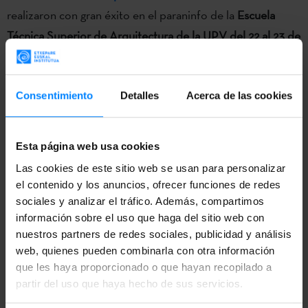
realizaron con gran éxito en el paraninfo de la
Escuela
Técnica Superior de Arquitectura de la UPV
del
22 al 23 de
octubre
.
Las jornadas han sido organizadas por el
Escuela
Técnica Superior de Arquitectura de Donostia y la UNAM
(Universidad Nacional Autónoma de Mexicó), con el
Consentimiento
Detalles
Acerca de las cookies
apoyo del
Instituto Vasco Etxepare
.
Esta página web usa cookies
Varios expertos ofrecieron una
visión general de la
diáspora vasca a causa de la Guerra Civil Española
Las cookies de este sitio web se usan para personalizar
,
el contenido y los anuncios, ofrecer funciones de redes
profundizando en los ámbitos directamente relacionados
sociales y analizar el tráfico. Además, compartimos
con el conocido arquitecto
Imanol Ordorika
: la
información sobre el uso que haga del sitio web con
arquitectura y las artes plásticas
. Maria Jose Ordorika
,
nuestros partners de redes sociales, publicidad y análisis
profesora en la Facultad de Arquitectura de la Universidad
web, quienes pueden combinarla con otra información
que les haya proporcionado o que hayan recopilado a
de México UNAM participó en las jornadas y habló sobre
partir del uso que haya hecho de sus servicios.
el destacado trabajo de su padre. También participaron