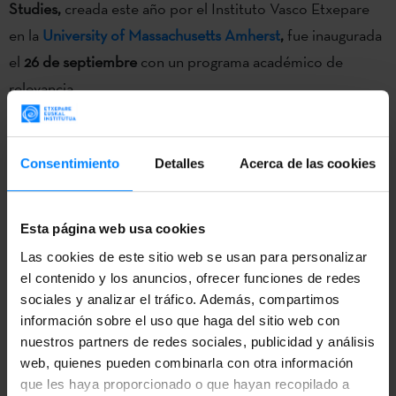
Studies,
creada este año por el Instituto Vasco Etxepare
en la
University of Massachusetts Amherst
,
fue inaugurada
el
26 de septiembre
con un programa académico de
relevancia.
En la memorable
conferencia inaugural
de la Cátedra que
lleva su nombre,
William Douglass tuvo a su lado a su
Consentimiento
Detalles
Acerca de las cookies
familia y a los máximos responsables de la universidad,
incluido el Provost.
En el evento,
Mari Jose Olaziregi,
Esta página web usa cookies
responsable del área de universidades del Instituto Vasco
Las cookies de este sitio web se usan para personalizar
Etxepare, recordó la biografía de
Douglass y sus múltiples
el contenido y los anuncios, ofrecer funciones de redes
facetas:
antropólogo, escritor, cazador, pescador …
sociales y analizar el tráfico. Además, compartimos
Destacó también el prestigio del que goza en Euskal
información sobre el uso que haga del sitio web con
Herria y los reconocimientos que allá ha merecido, además
nuestros partners de redes sociales, publicidad y análisis
web, quienes pueden combinarla con otra información
de la importancia que tendrán las aportaciones que
que les haya proporcionado o que hayan recopilado a
realizará en adelante esta cátedra.