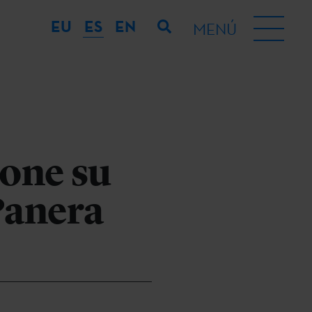
EU
ES
EN
MENÚ
pone su
 Panera