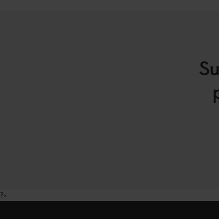
Su
?>