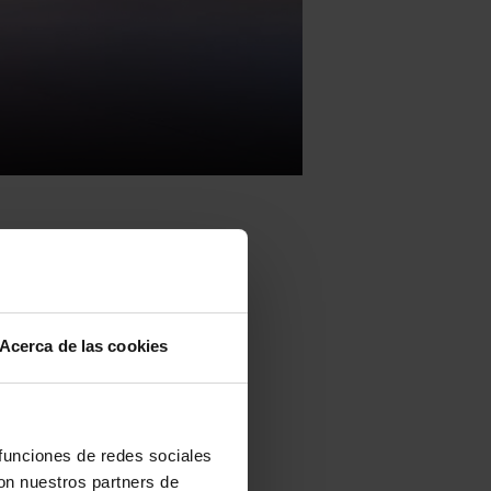
Acerca de las cookies
sta
ria, la
 realizada
 funciones de redes sociales
con nuestros partners de