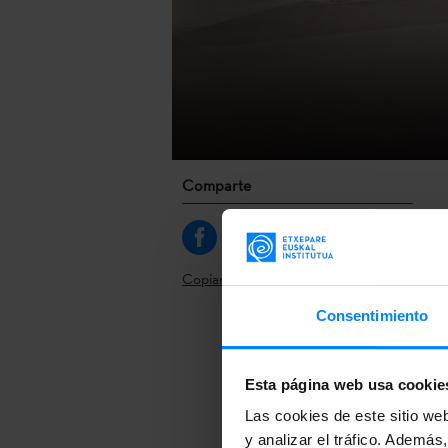
Comparte
Copiar link
Consentimiento
El centro de 
vasco
Juan Pe
Esta página web usa cookie
exposición ti
Las cookies de este sitio we
hasta la fecha
y analizar el tráfico. Ademá