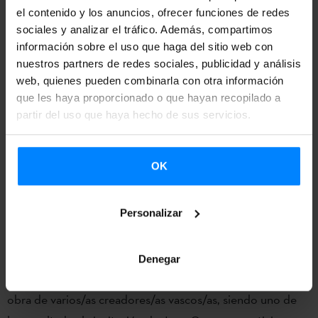
el contenido y los anuncios, ofrecer funciones de redes
Primeros frutos de ZABAL
sociales y analizar el tráfico. Además, compartimos
información sobre el uso que haga del sitio web con
La participación de June Crespo en la Bienal de Venecia
nuestros partners de redes sociales, publicidad y análisis
es uno de los frutos del programa ZABAL puesto en
web, quienes pueden combinarla con otra información
marcha por Etxepare Euskal Institutua. Su objetivo es
que les haya proporcionado o que hayan recopilado a
partir del uso que haya hecho de sus servicios.
promover la proyección internacional de la creación vasca
contemporánea y establecer vínculos entre el contexto
artístico vasco e internacional, así como desarrollar líneas
OK
de colaboración y establecer relaciones duraderas entre el
Instituto y las exposiciones de contemporáneo más
Personalizar
relevantes a nivel internacional.
A través de este proyecto, la comisaria de la Biennale Arte
Denegar
2022, Cecilia Alemani, tuvo la oportunidad de conocer la
obra de varios/as creadores/as vascos/as, siendo uno de