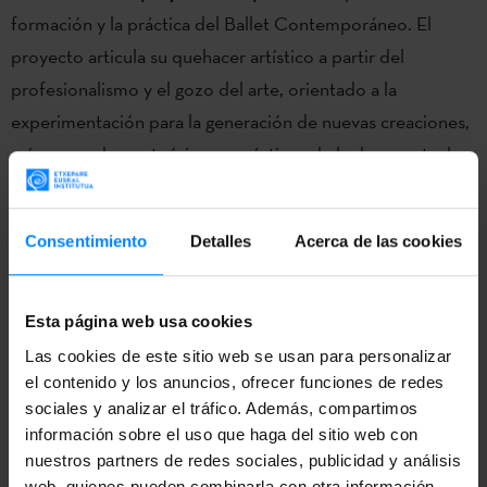
formación y la práctica del Ballet Contemporáneo. El
proyecto articula su quehacer artístico a partir del
profesionalismo y el gozo del arte, orientado a la
experimentación para la generación de nuevas creaciones,
así como saberes teóricos y prácticos de la danza actual,
con rigor y sentido crítico, fomentando la libre circulación
del conocimiento y las artes.
Consentimiento
Detalles
Acerca de las cookies
La bailarina y coreógrafa donostiarra
Iratxe Ansa ha
visitado México para ofrecer un taller sobre ballet
Esta página web usa cookies
contemporáneo
. Este taller, con el cual ha iniciado sus
Las cookies de este sitio web se usan para personalizar
actividades el centro de formación
Convexus
, que dirige
el contenido y los anuncios, ofrecer funciones de redes
el coreógrafo Francisco Rojas, se ha realizado del 12 al 23
sociales y analizar el tráfico. Además, compartimos
de Mayo.
información sobre el uso que haga del sitio web con
nuestros partners de redes sociales, publicidad y análisis
La artista, que ha trabajado con grandes nombres como
web, quienes pueden combinarla con otra información