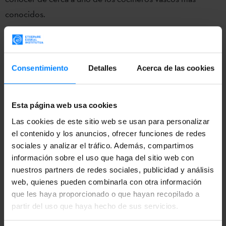
conocidos.
Marzo será, sin duda, un buen mes para la cocina vasca.
Por un lado, Washington DC acogerá el festival
Iberian
Suite: global arts remix festival
del 2 al 24 de marzo, donde
Consentimiento
Detalles
Acerca de las cookies
Hasier Etxeberria
presentará dos películas sobre cocina y
cocineros vascos, dentro de la sección
Culinary & Film,
Esta página web usa cookies
con el apoyo del Instituto Vasco Etxepare.
Las cookies de este sitio web se usan para personalizar
el contenido y los anuncios, ofrecer funciones de redes
Iberian Suite
en un
festival internacional
que fusiona
sociales y analizar el tráfico. Además, compartimos
diferentes disciplinas artísticas: teatro, danza, música, artes
información sobre el uso que haga del sitio web con
visuales, literatura, diseño, cocina y cine se fusionan en el
nuestros partners de redes sociales, publicidad y análisis
The Kennedy Center
de Washington. El periodista,
web, quienes pueden combinarla con otra información
que les haya proporcionado o que hayan recopilado a
documentalista y escritor de varios libros de cocina
vasca
partir del uso que haya hecho de sus servicios.
Hasier Etxeberria presentará dos documentales
sobre