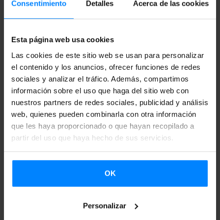
Proxima visita: Bienal de Shangai
Consentimiento
Detalles
Acerca de las cookies
El pasado mes de agosto se reactivó el programa,
interrumpido durante meses por la pandemia, y tendrá
Esta página web usa cookies
invitados de otras bienales y centros de arte del planeta.
Las cookies de este sitio web se usan para personalizar
el contenido y los anuncios, ofrecer funciones de redes
Tras el paso de Ruth Estévez, comisaria de la bienal de São
sociales y analizar el tráfico. Además, compartimos
Paulo, en 2019, y del colectivo ruangrupa, en 2020, el
información sobre el uso que haga del sitio web con
nuestros partners de redes sociales, publicidad y análisis
programa acogerá del 15 al 17 de noviembre a Marina
web, quienes pueden combinarla con otra información
Otero Verzier, miembro del equipo curatorial de la 13a
que les haya proporcionado o que hayan recopilado a
Bienal de Shangai.
partir del uso que haya hecho de sus servicios.
Durante cuatro días, Otero Verzier tendrá ocasión de
conocer a múltiples artistas y centros de creación, y
OK
ofrecerá una conferencia el 16 de noviembre en Artium
donde hará una presentación pública de la Bienal de
Personalizar
Shangai, que culminó el pasado mes de marzo.