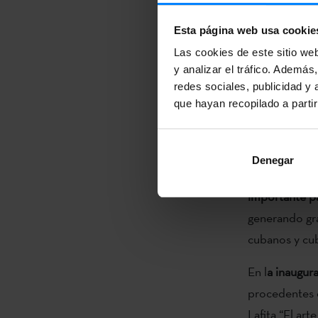
Plaza de la R
Esta página web usa cookie
La
Universid
Las cookies de este sitio we
Navarra 1936”
y analizar el tráfico. Ademá
lector de eus
redes sociales, publicidad y
en la bibliote
que hayan recopilado a parti
Plaza de la R
La colección
Denegar
imágenes rec
importante pa
generando gr
cubanos y cub
En l
a inaugur
procedentes d
Lafita “El art