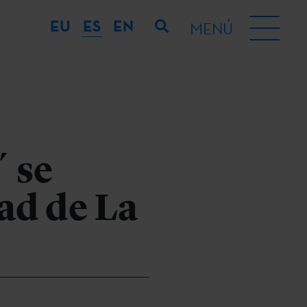
EU
ES
EN
MENÚ
´ se
dad de La