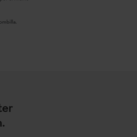
ombilla.
ter
.