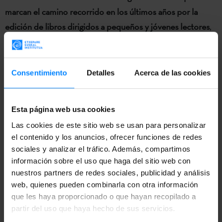
marcan el camino recorrido en los últimos años por la
edición de libros dirigidos a pequeños y jóvenes lectores
,
rutas abiertas por una generación de escritores e
ilustradores que alimentan un universo en expansión
constante, caracterizado por la calidad y la variedad de su
Consentimiento
Detalles
Acerca de las cookies
materia textual y plástica.
Gracias al acuerdo firmado entre el
Instituto Vasco
Esta página web usa cookies
Etxepare
y Galtzagorri Elkartea, la ilustradora vasca
Maite
Las cookies de este sitio web se usan para personalizar
Gurrutxaga
el contenido y los anuncios, ofrecer funciones de redes
ha participado en el
18. Salón del Libro Infantil
sociales y analizar el tráfico. Además, compartimos
y juvenil de Río de Janeiro
(18º Salao FNLIJ do libro para
información sobre el uso que haga del sitio web con
Crianças e Jovens). La ilustradora forma parte de la
nuestros partners de redes sociales, publicidad y análisis
colección
‘Carteles’ creada por OEPLI
(Organización
web, quienes pueden combinarla con otra información
Española para el Libro Infantil y Juvenil), donde participa
que les haya proporcionado o que hayan recopilado a
partir del uso que haya hecho de sus servicios.
junto a otros artistas.