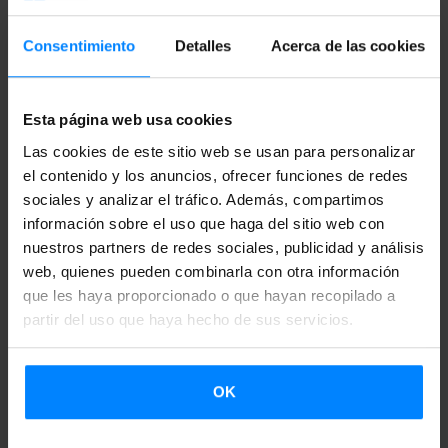
obligado a confrontarme durante toda mi vida con
preguntas acerca de la identidad cultural. Es quizás desde
Consentimiento
Detalles
Acerca de las cookies
aquí, desde donde nace mi fascinación por el objeto y
símbolo de la bandera, como elemento codificado, como
Esta página web usa cookies
lenguaje".
Las cookies de este sitio web se usan para personalizar
el contenido y los anuncios, ofrecer funciones de redes
No es casualidad, por tanto, que haya elegido el museo de
sociales y analizar el tráfico. Además, compartimos
la Inmigración, con sede en el Hotel de Inmigrantes, para la
información sobre el uso que haga del sitio web con
implantación de esta exposición. Este edificio que desde
nuestros partners de redes sociales, publicidad y análisis
1911 ha acogido a migrantes, exiliados y viajeros, ahora
web, quienes pueden combinarla con otra información
que les haya proporcionado o que hayan recopilado a
convertido en museo, tiene una relación directa con la
partir del uso que haya hecho de sus servicios.
importancia que las banderas han tenido para los pueblos
a lo largo de la historia. Vivanco eligió este tema para
presentarlo en el
programa de Internacionalización del
OK
Arte Contemporáneo Vasco
de Bitamine Faktoria EAS-