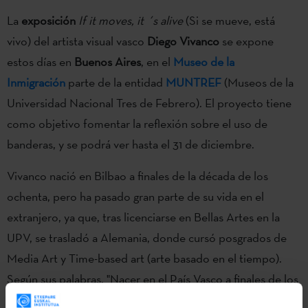
La
exposición
If it moves, it ´s alive
(Si se mueve, está
vivo) del artista visual vasco
Diego Vivanco
se expone
estos días en
Buenos Aires
, en el
Museo de la
Inmigración
parte de la entidad
MUNTREF
(Museos de la
Universidad Nacional Tres de Febrero). El proyecto tiene
como objetivo fomentar la reflexión sobre el uso de
banderas, y se podrá ver hasta el 31 de diciembre.
Vivanco nació en Bilbao a finales de la década de los
ochenta, pero ha pasado gran parte de su vida en el
extranjero, ya que, tras licenciarse en Bellas Artes en la
UPV, se trasladó a Alemania, donde cursó posgrados de
Media Art y Time-based art (arte basado en el tiempo).
Según sus palabras, "Nacer en el País Vasco a finales de los
80 y vivir en el extranjero durante diez años me ha