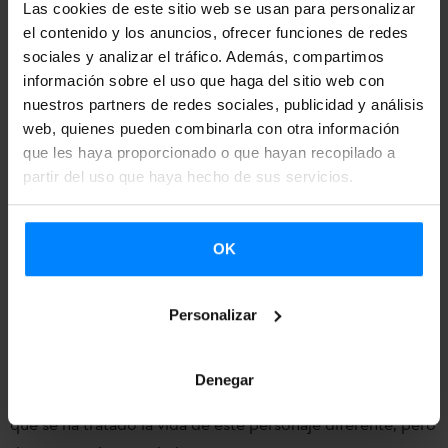
Las cookies de este sitio web se usan para personalizar
Vasco Etxepare
el contenido y los anuncios, ofrecer funciones de redes
sociales y analizar el tráfico. Además, compartimos
Esta
ópera infantil para títeres, coro de niños, solistas y
información sobre el uso que haga del sitio web con
pequeña formación instrumental
está basada en el canto
nuestros partners de redes sociales, publicidad y análisis
coral y la narrativa oral vasca, con aportaciones plásticas y
web, quienes pueden combinarla con otra información
escénicas contemporáneas, incorporando el arte de la
que les haya proporcionado o que hayan recopilado a
partir del uso que haya hecho de sus servicios.
marioneta que históricamente ha marida­do tan bien con la
música.
La obra toma como punto de partida e hilo
narrativo la vida y andanzas del mítico personaje
OK
guipuzcoano Migel Joakin Eleizegi Arteaga (1818 – 1861),
conocido como el Gigante de Altzo.
La soledad, el
Personalizar
respeto al diferente, su no explotación, el amor por la
naturaleza, la inocencia, la nobleza, la bondad, son
Denegar
sentimientos que surgen de la poesía y la música con la
que se ha tratado la vida de este personaje diferente, pero