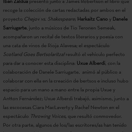
Iban Zaldua
presentó junto a James Robertson el libro que
recoge la colección de cartas redactadas por ambos en el
proyecto
Chejov vs. Shakespeare
;
Harkaitz Cano
y
Danele
Sarriugarte
, junto a músicos de Tio Teronen Semeak,
acompañaron un recital de textos literarios y poesía con
una cata de vinos de Rioja Alavesa; el espectáculo
Scotland Goes Bertsolaritza!
resultó el vehículo perfecto
para dar a conocer esta disciplina:
Uxue Alberdi
, con la
colaboración de Danele Sarriugarte, animó al público a
colaborar con ella en la creación de bertsos e incluso hubo
espacio para un mano a mano entre la propia Uxue y
Antton Fernández; Uxue Alberdi trabajó, asimismo, junto a
las escocesas Ciara MacLaverty y Rachel Newton en el
espectáculo
Throwing Voices
, que resultó conmovedor.
Por otra parte, algunos de los/las escritores/as han tenido