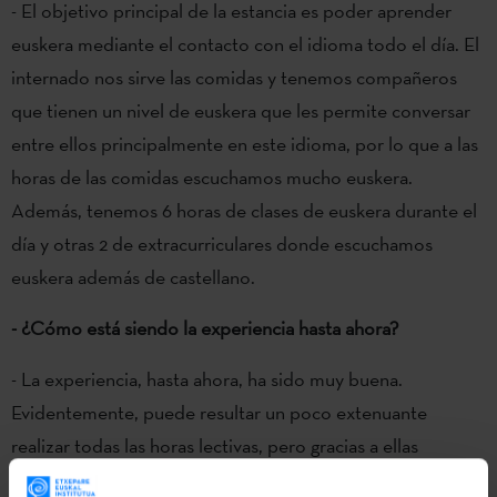
- El objetivo principal de la estancia es poder aprender
euskera mediante el contacto con el idioma todo el día. El
internado nos sirve las comidas y tenemos compañeros
que tienen un nivel de euskera que les permite conversar
entre ellos principalmente en este idioma, por lo que a las
horas de las comidas escuchamos mucho euskera.
Además, tenemos 6 horas de clases de euskera durante el
día y otras 2 de extracurriculares donde escuchamos
euskera además de castellano.
- ¿Cómo está siendo la experiencia hasta ahora?
- La experiencia, hasta ahora, ha sido muy buena.
Evidentemente, puede resultar un poco extenuante
realizar todas las horas lectivas, pero gracias a ellas
estamos aprendiendo mucho, ya que damos bastante