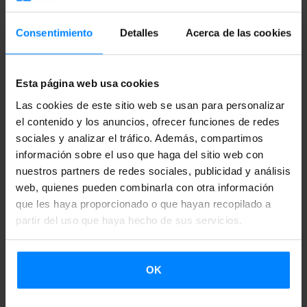
materia. Además, nuestros compañeros nos ayudan
mucho y en las comidas nos ayudan a traducir muchos
Consentimiento
Detalles
Acerca de las cookies
conceptos, ya que nuestro nivel de euskera es muy básico.
- ¿Cuál es la rutina diaria?
Esta página web usa cookies
Las cookies de este sitio web se usan para personalizar
- Mi rutina diaria implica levantarme a las 8:45 para
el contenido y los anuncios, ofrecer funciones de redes
prepararme y desayunar a las 9:00. Luego comenzamos
sociales y analizar el tráfico. Además, compartimos
con las clases de euskera, que duran hasta las 14:00 con un
información sobre el uso que haga del sitio web con
nuestros partners de redes sociales, publicidad y análisis
receso de media hora a media mañana. Después de comer
web, quienes pueden combinarla con otra información
retomamos las clases, de 15:30 a 17:30. Durante el
que les haya proporcionado o que hayan recopilado a
almuerzo conversamos con el resto de las personas que
partir del uso que haya hecho de sus servicios.
están haciendo cursos aquí y descansamos hasta la hora de
clase, ya que después de toda la mañana estamos un poco
OK
cansados.