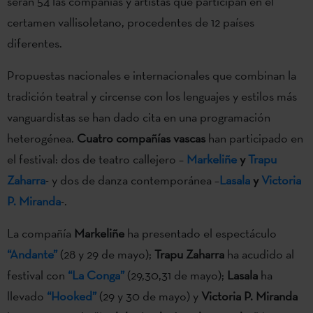
serán 54 las compañías y artistas que participan en el
certamen vallisoletano, procedentes de 12 países
diferentes.
Propuestas nacionales e internacionales que combinan la
tradición teatral y circense con los lenguajes y estilos más
vanguardistas se han dado cita en una programación
heterogénea.
Cuatro compañías vascas
han participado en
el festival: dos de teatro callejero –
Markeliñe
y
Trapu
Zaharra
- y dos de danza contemporánea –
Lasala
y
Victoria
P. Miranda
-.
La compañía
Markeliñe
ha presentado el espectáculo
“Andante”
(28 y 29 de mayo);
Trapu Zaharra
ha acudido al
festival con
“La Conga”
(29,30,31 de mayo);
Lasala
ha
llevado
“Hooked”
(29 y 30 de mayo) y
Victoria P. Miranda