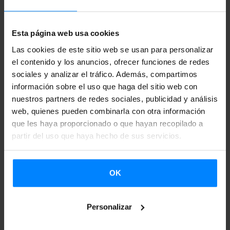
El
Festival Internacional de Teatro y Artes de Calle de
Esta página web usa cookies
Valladolid
, TAC
, ha celebrado su décimo sexta edición
entre los días 27 y 31 de mayo.
Las cookies de este sitio web se usan para personalizar
La representación vasca que
el contenido y los anuncios, ofrecer funciones de redes
ha acudido al festival ha gozado de una calurosa acogida, y
sociales y analizar el tráfico. Además, compartimos
el número de participantes del festival ha subido:
en total,
información sobre el uso que haga del sitio web con
serán 54 las compañías y artistas que participan en el
nuestros partners de redes sociales, publicidad y análisis
certamen vallisoletano, procedentes de 12 países
web, quienes pueden combinarla con otra información
que les haya proporcionado o que hayan recopilado a
diferentes.
partir del uso que haya hecho de sus servicios.
Propuestas nacionales e internacionales que combinan la
tradición teatral y circense con los lenguajes y estilos más
OK
vanguardistas se han dado cita en una programación
heterogénea.
Cuatro compañías vascas
han participado en
Personalizar
el festival: dos de teatro callejero –
Markeliñe
y
Trapu
Zaharra
- y dos de danza contemporánea –
Lasala
y
Victoria