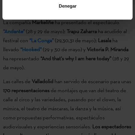
Denegar
P. Miranda
-.
La compañía
Markeliñe
ha presentado el espectáculo
“Andante”
(28 y 29 de mayo);
Trapu Zaharra
ha acudido al
festival con
“La Conga”
(29,30,31 de mayo);
Lasala
ha
llevado
“Hooked”
(29 y 30 de mayo) y
Victoria P. Miranda
ha representado
“And that’s why I am here today”
(28 y 29
de mayo).
Las calles de
Valladolid
han servido de escenario para unas
170 representaciones
de montajes que van del teatro de
calle al circo y las variedades, pasando por el clown, la
mímica, el teatro de máscaras, la danza y la música, así
como propuestas performativas, espectáculos
audiovisuales y experiencias sensoriales.
Los espectadores