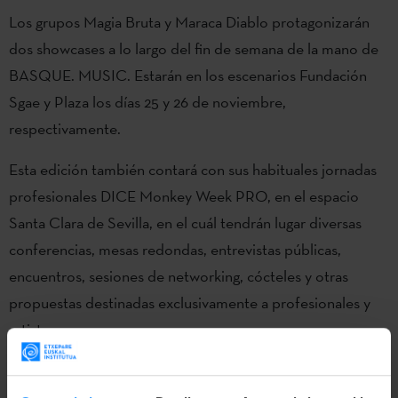
Los grupos Magia Bruta y Maraca Diablo protagonizarán
dos showcases a lo largo del fin de semana de la mano de
BASQUE. MUSIC. Estarán en los escenarios Fundación
Sgae y Plaza los días 25 y 26 de noviembre,
respectivamente.
Esta edición también contará con sus habituales jornadas
profesionales DICE Monkey Week PRO, en el espacio
Santa Clara de Sevilla, en el cuál tendrán lugar diversas
conferencias, mesas redondas, entrevistas públicas,
encuentros, sesiones de networking, cócteles y otras
propuestas destinadas exclusivamente a profesionales y
artistas.