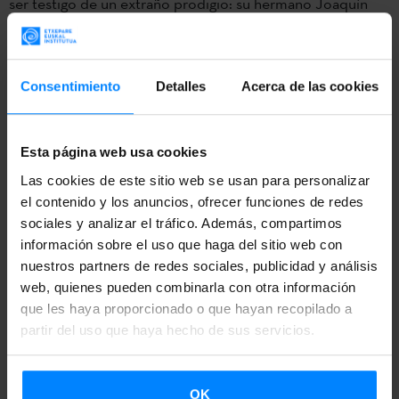
ser testigo de un extraño prodigio: su hermano Joaquín
(Eneko Sagardoy) es todo un gigante, una criatura extraña
que no ha parado de crecer a quien llaman el Gigante de
Altzo. Es entonces cuando Martín decide explotar el
Consentimiento
Detalles
Acerca de las cookies
gigantismo de su hermano como un monstruo de feria,
alcanzando gran popularidad y llegando a viajar por media
Esta página web usa cookies
Europa, siendo exhibido delante de personajes ilustres
Las cookies de este sitio web se usan para personalizar
como la Reina Isabel II de España.
el contenido y los anuncios, ofrecer funciones de redes
sociales y analizar el tráfico. Además, compartimos
información sobre el uso que haga del sitio web con
nuestros partners de redes sociales, publicidad y análisis
Handia
ha ganado los siguientes galardones:
web, quienes pueden combinarla con otra información
que les haya proporcionado o que hayan recopilado a
partir del uso que haya hecho de sus servicios.
-Mejor guión original
: Aitor Arregi
-Mejor actor revelación
:
Eneko Sagardoy
OK